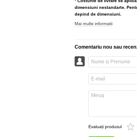
* Costurile de livrare se aplic
dimensiuni nestandarte. Pentru
depind de dimensiuni.
Mai multe informatii
Comentariu nou sau recen
Evaluați produsul