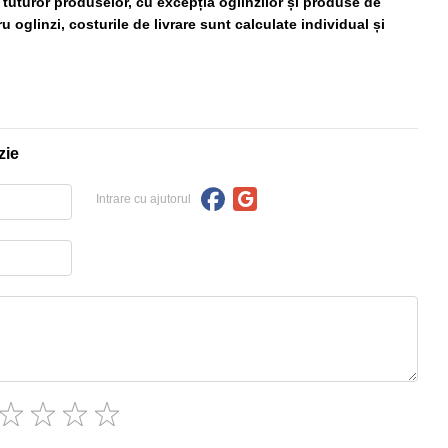
ă tuturor produselor, cu excepția oglinzilor și produse de
 oglinzi, costurile de livrare sunt calculate individual și
zie
Intrare cu ajutorul