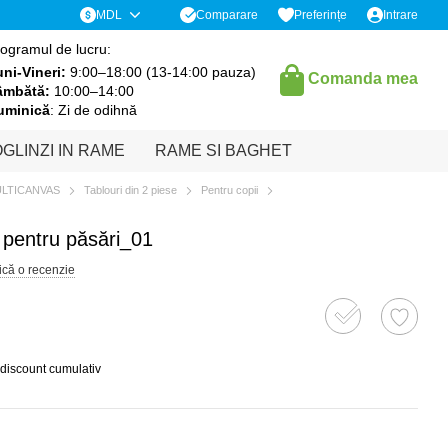
Comparare
MDL
Preferințe
Intrare
ogramul de lucru:
ni-Vineri:
9:00–18:00 (13-14:00 pauza)
Comanda mea
âmbătă:
10:00–14:00
uminică
: Zi de odihnă
GLINZI IN RAME
RAME SI BAGHET
ULTICANVAS
Tablouri din 2 piese
Pentru copii
e pentru păsări_01
ică o recenzie
 discount cumulativ