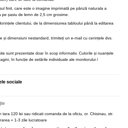
sul finit, care este o imagine imprimată pe pânză naturala a
sa pe șasiu de lemn de 2,5 cm grosime.
orințele clientului, de la dimensiunea tabloului până la editarea
 și dimensiuni nestandard, trimiteți un e-mail cu cerințele dvs.
 site sunt prezentate doar în scop informativ. Culorile și nuanțele
imagini, în funcție de setările individuale ale monitorului /
ele sociale
ție
n tara 120 lei sau ridicati comanda de la oficiu, or. Chisinau, str.
vrarea = 1-3 zile lucratoare