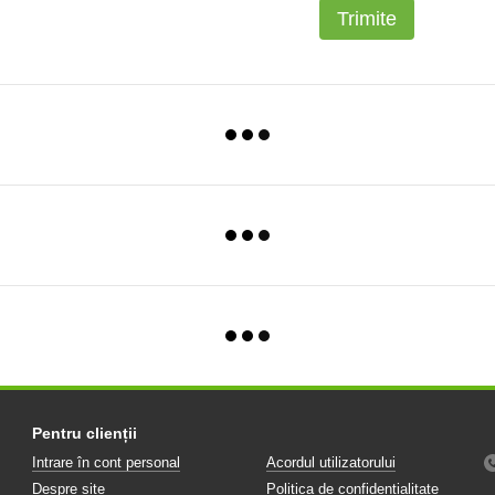
Trimite
Pentru clienții
Intrare în cont personal
Acordul utilizatorului
Despre site
Politica de confidențialitate