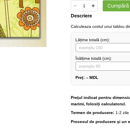
Cumpără
Descriere
Сalculeaza costul unui tablou d
Lățime totală (cm):
Înălțime totală (cm):
Preț:
–
MDL
Preţul indicat pentru dimensi
marimi, folosiți calculatorul.
Termen de producere:
1-2 zile
Procesul de producere și un e