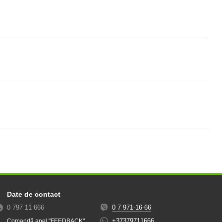
Date de contact
0 797 11 666
0 7 971-16-66
+37379711666
Comandă apel "FEEDBACK"