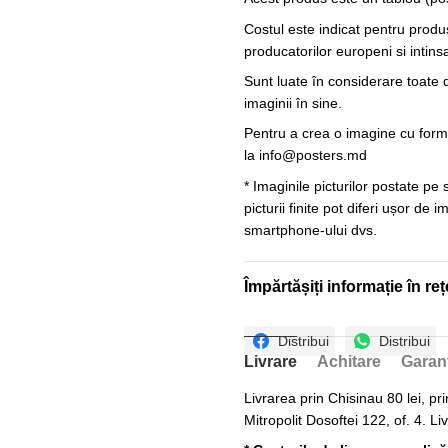
Costul este indicat pentru produ
producatorilor europeni si intin
Sunt luate în considerare toate d
imaginii în sine.
Pentru a crea o imagine cu forme
la
info@posters.md
* Imaginile picturilor postate pe
picturii finite pot diferi ușor de 
smartphone-ului dvs.
Împărtășiți informație în reț
Distribui
Distribui
Livrare
Achitare
Garan
Livrarea prin Chisinau 80 lei, pri
Mitropolit Dosoftei 122, of. 4. Li