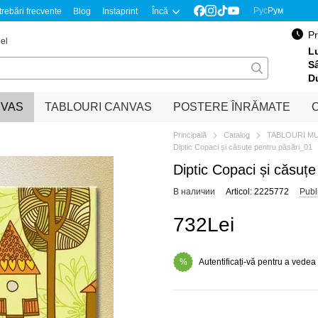
Рус
Рум
trebări frecvente
Blog
Instaprint
Încă
Pr
el
Lu
S
D
NVAS
TABLOURI CANVAS
POSTERE ÎNRĂMATE
O
Principală
Catalog
TABLOURI M
Diptic Copaci și căsuțe pentru păsări_01
Diptic Copaci și căsuț
В наличии
Articol: 2225772
Publ
732Lei
Autentificați-vă pentru a vedea
%