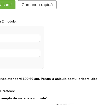
 acum!
Comanda rapidă
in 2 module:
unea standard 100*60 cm. Pentru a calcula costul oricarei alte
 lucratoare
xemplu de materiale utilizate: