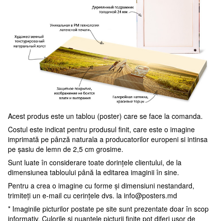
Acest produs este un tablou (poster) care se face la comanda.
Costul este indicat pentru produsul finit, care este o imagine
imprimată pe pânză naturala a producatorilor europeni si intinsa
pe șasiu de lemn de 2,5 cm grosime.
Sunt luate în considerare toate dorințele clientului, de la
dimensiunea tabloului până la editarea imaginii în sine.
Pentru a crea o imagine cu forme și dimensiuni nestandard,
trimiteți un e-mail cu cerințele dvs. la
info@posters.md
* Imaginile picturilor postate pe site sunt prezentate doar în scop
informativ. Culorile și nuanțele picturii finite pot diferi ușor de