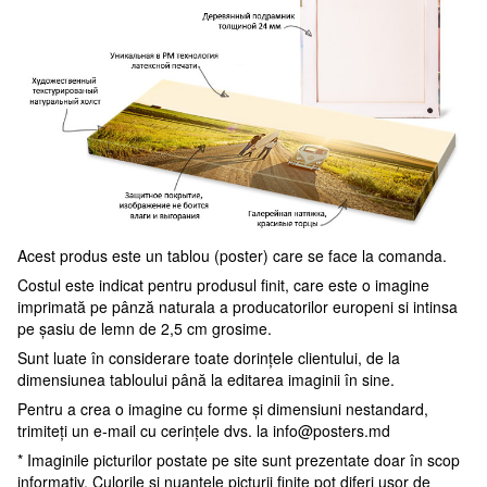
Acest produs este un tablou (poster) care se face la comanda.
Costul este indicat pentru produsul finit, care este o imagine
imprimată pe pânză naturala a producatorilor europeni si intinsa
pe șasiu de lemn de 2,5 cm grosime.
Sunt luate în considerare toate dorințele clientului, de la
dimensiunea tabloului până la editarea imaginii în sine.
Pentru a crea o imagine cu forme și dimensiuni nestandard,
trimiteți un e-mail cu cerințele dvs. la
info@posters.md
* Imaginile picturilor postate pe site sunt prezentate doar în scop
informativ. Culorile și nuanțele picturii finite pot diferi ușor de