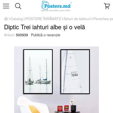
Catalog
POSTERE ÎNRĂMATE
Seturi de tablouri
Perechea pe
Diptic Trei iahturi albe și o velă
Articol:
500939
Publică o recenzie