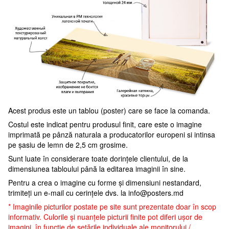
Acest produs este un tablou (poster) care se face la comanda.
Costul este indicat pentru produsul finit, care este o imagine
imprimată pe pânză naturala a producatorilor europeni si intinsa
pe șasiu de lemn de 2,5 cm grosime.
Sunt luate în considerare toate dorințele clientului, de la
dimensiunea tabloului până la editarea imaginii în sine.
Pentru a crea o imagine cu forme și dimensiuni nestandard,
trimiteți un e-mail cu cerințele dvs. la
info@posters.md
* Imaginile picturilor postate pe site sunt prezentate doar în scop
informativ. Culorile și nuanțele picturii finite pot diferi ușor de
imagini, în funcție de setările individuale ale monitorului /