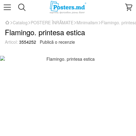
Catalog
POSTERE ÎNRĂMATE
Minimalism
Flamingo. printesa
Flamingo. printesa estica
Articol:
3554252
Publică o recenzie