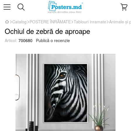
Catalog
POSTERE ÎNRĂMATE
Tablouri inramate
Animale și 
Ochiul de zebră de aproape
Articol:
700680
Publică o recenzie