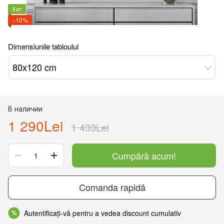
Хит
−10%
Dimensiunile tabloului
80x120 cm
В наличии
1 290Lei
1 433Lei
Cumpără acum!
Comanda rapidă
Autentificați-vă pentru a vedea discount cumulativ
%