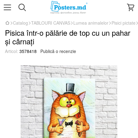
Catalog
TABLOURI CANVAS
Lumea animalelor
Pisici pictate
Pisica într-o pălărie de top cu un pahar
și cârnați
Articol:
3578418
Publică o recenzie