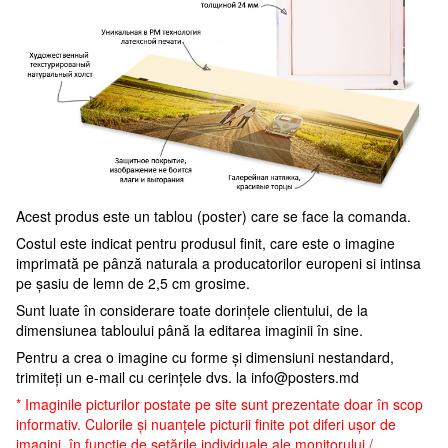
Acest produs este un tablou (poster) care se face la comanda.
Costul este indicat pentru produsul finit, care este o imagine
imprimată pe pânză naturala a producatorilor europeni si intinsa
pe șasiu de lemn de 2,5 cm grosime.
Sunt luate în considerare toate dorințele clientului, de la
dimensiunea tabloului până la editarea imaginii în sine.
Pentru a crea o imagine cu forme și dimensiuni nestandard,
trimiteți un e-mail cu cerințele dvs. la
info@posters.md
* Imaginile picturilor postate pe site sunt prezentate doar în scop
informativ. Culorile și nuanțele picturii finite pot diferi ușor de
imagini, în funcție de setările individuale ale monitorului /