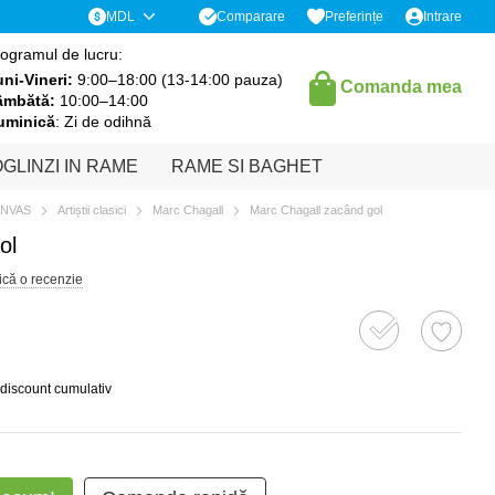
Comparare
MDL
Preferințe
Intrare
ogramul de lucru:
ni-Vineri:
9:00–18:00 (13-14:00 pauza)
Comanda mea
âmbătă:
10:00–14:00
uminică
: Zi de odihnă
GLINZI IN RAME
RAME SI BAGHET
ANVAS
Artiștii clasici
Marc Chagall
Marc Chagall zacând gol
ol
ică o recenzie
 discount cumulativ