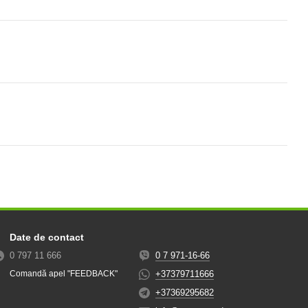
Date de contact
0 797 11 666
0 7 971-16-66
+37379711666
Comandă apel "FEEDBACK"
+37369295682