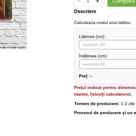
Cumpără
Descriere
Сalculeaza costul unui tablou:
Lățimea (сm):
Înălțimea (cm):
Preț:
–
Preţul indicat pentru dimensiu
marimi, folosiți calculatorul.
Termen de producere:
1-2 zile
Procesul de producere și un e