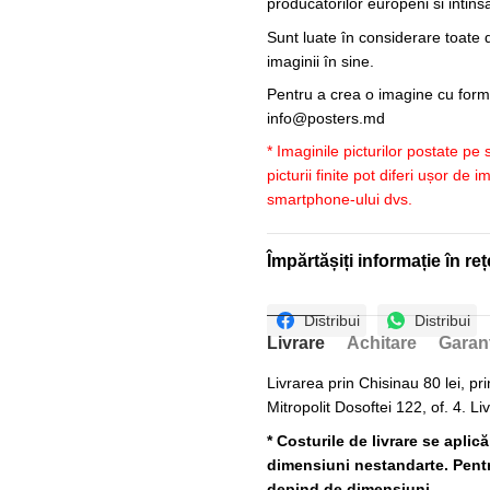
producatorilor europeni si intin
Sunt luate în considerare toate d
imaginii în sine.
Pentru a crea o imagine cu forme
info@posters.md
* Imaginile picturilor postate pe
picturii finite pot diferi ușor de 
smartphone-ului dvs.
Împărtășiți informație în reț
Distribui
Distribui
Livrare
Achitare
Garan
Livrarea prin Chisinau 80 lei, pri
Mitropolit Dosoftei 122, of. 4. Li
* Costurile de livrare se aplic
dimensiuni nestandarte. Pentru
depind de dimensiuni.