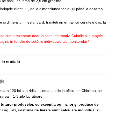
sa pe șasiu de lemn de 2,5 cm grosime.
orințele clientului, de la dimensiunea tabloului până la editarea
 și dimensiuni nestandard, trimiteți un e-mail cu cerințele dvs. la
 site sunt prezentate doar în scop informativ. Culorile și nuanțele
imagini, în funcție de setările individuale ale monitorului /
ele sociale
ție
n tara 120 lei sau ridicati comanda de la oficiu, or. Chisinau, str.
vrarea = 1-3 zile lucratoare
ă tuturor produselor, cu excepția oglinzilor și produse de
 oglinzi, costurile de livrare sunt calculate individual și