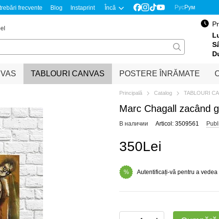
Рус
Рум
trebări frecvente
Blog
Instaprint
Încă
Pr
el
Lu
S
D
NVAS
TABLOURI CANVAS
POSTERE ÎNRĂMATE
O
Principală
Catalog
TABLOURI C
Marc Chagall zacând g
В наличии
Articol: 3509561
Publ
350Lei
Autentificați-vă pentru a vedea
%