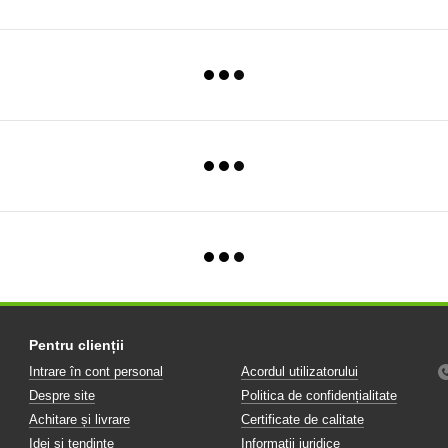
Pentru clienții
Intrare în cont personal
Acordul utilizatorului
Despre site
Politica de confidențialitate
Achitare și livrare
Certificate de calitate
Idei și tendințe
Informații juridice