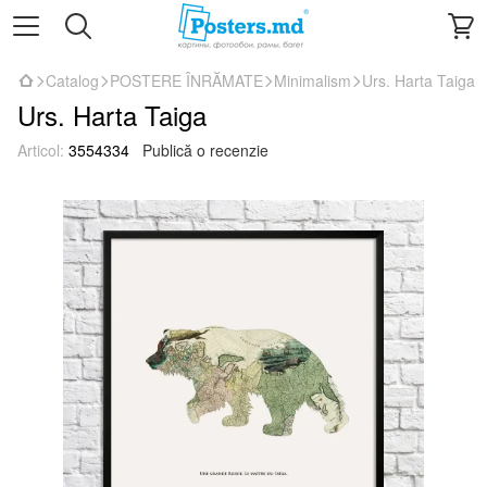
Catalog
POSTERE ÎNRĂMATE
Minimalism
Urs. Harta Taiga
Urs. Harta Taiga
Articol:
3554334
Publică o recenzie