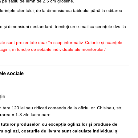
sa pe șasiu de lemn de 2,5 cm grosime.
orințele clientului, de la dimensiunea tabloului până la editarea
 și dimensiuni nestandard, trimiteți un e-mail cu cerințele dvs. la
 site sunt prezentate doar în scop informativ. Culorile și nuanțele
imagini, în funcție de setările individuale ale monitorului /
ele sociale
ție
n tara 120 lei sau ridicati comanda de la oficiu, or. Chisinau, str.
vrarea = 1-3 zile lucratoare
ă tuturor produselor, cu excepția oglinzilor și produse de
 oglinzi, costurile de livrare sunt calculate individual și