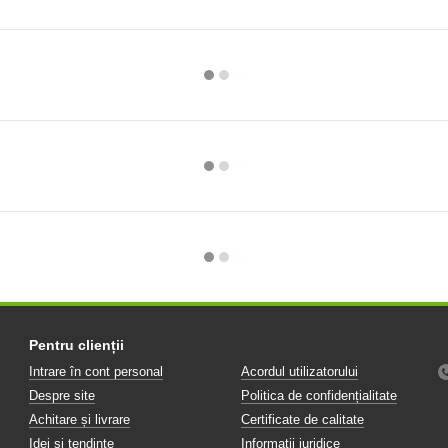
Pentru clienții
Intrare în cont personal
Acordul utilizatorului
Despre site
Politica de confidențialitate
Achitare și livrare
Certificate de calitate
Idei și tendințe
Informații juridice