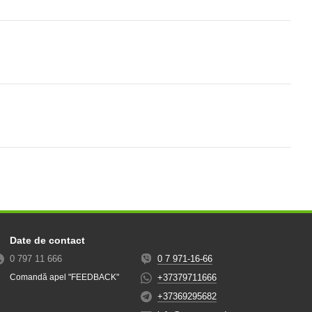
Date de contact
0 797 11 666
0 7 971-16-66
+37379711666
Comandă apel "FEEDBACK"
+37369295682