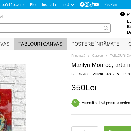
Рус
Рум
trebări frecvente
Blog
Instaprint
Încă
Pr
el
Lu
S
D
NVAS
TABLOURI CANVAS
POSTERE ÎNRĂMATE
O
Principală
Catalog
TABLOURI C
Marilyn Monroe, artă î
В наличии
Articol: 3481775
Publ
350Lei
Autentificați-vă pentru a vedea
%