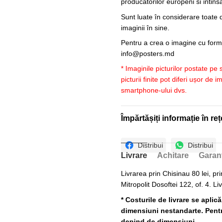
producatorilor europeni si intin
Sunt luate în considerare toate d
imaginii în sine.
Pentru a crea o imagine cu forme
info@posters.md
* Imaginile picturilor postate pe
picturii finite pot diferi ușor de 
smartphone-ului dvs.
Împărtășiți informație în reț
Distribui
Distribui
Livrare
Achitare
Garan
Livrarea prin Chisinau 80 lei, pri
Mitropolit Dosoftei 122, of. 4. Li
* Costurile de livrare se aplic
dimensiuni nestandarte. Pentru
depind de dimensiuni.