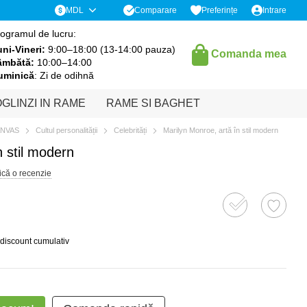
Comparare
MDL
Preferințe
Intrare
ogramul de lucru:
ni-Vineri:
9:00–18:00 (13-14:00 pauza)
Comanda mea
âmbătă:
10:00–14:00
uminică
: Zi de odihnă
GLINZI IN RAME
RAME SI BAGHET
ANVAS
Cultul personalității
Celebrități
Marilyn Monroe, artă în stil modern
n stil modern
ică o recenzie
 discount cumulativ