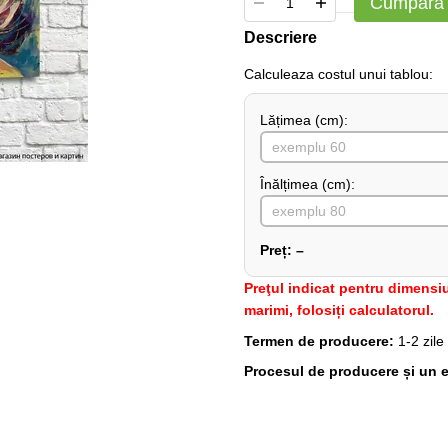
Cumpără
Descriere
Сalculeaza costul unui tablou:
Lățimea (сm):
Înălțimea (cm):
Preț:
–
Preţul indicat pentru dimensiu
marimi, folosiți calculatorul.
Termen de producere:
1-2 zile
Procesul de producere și un e