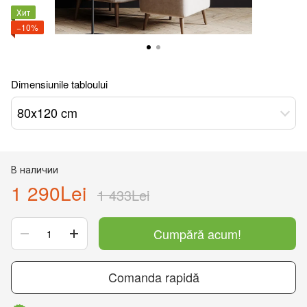
Хит
−10%
Dimensiunile tabloului
80x120 cm
В наличии
1 290Lei
1 433Lei
Cumpără acum!
Comanda rapidă