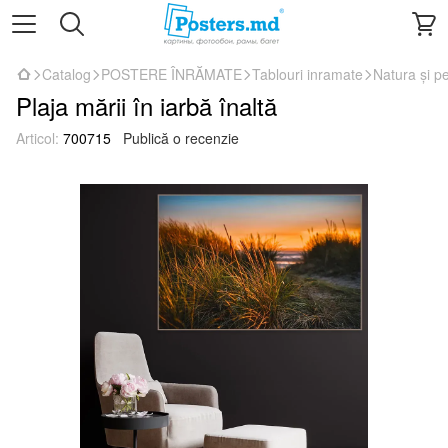
Catalog
POSTERE ÎNRĂMATE
Tablouri inramate
Natura și pe
Plaja mării în iarbă înaltă
Articol:
700715
Publică o recenzie