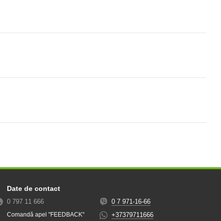
Date de contact
0 797 11 666
0 7 971-16-66
+37379711666
Comandă apel "FEEDBACK"