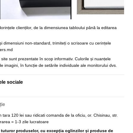
orințele clienților, de la dimensiunea tabloului până la editarea
i dimensiuni non-standard, trimiteți o scrisoare cu cerințele
ers.md
e site sunt prezentate în scop informativ. Culorile și nuanțele
 de imagini, în funcție de setările individuale ale monitorului dvs.
ele sociale
ție
n tara 120 lei sau ridicati comanda de la oficiu, or. Chisinau, str.
vrarea = 1-3 zile lucratoare
ă tuturor produselor, cu excepția oglinzilor și produse de