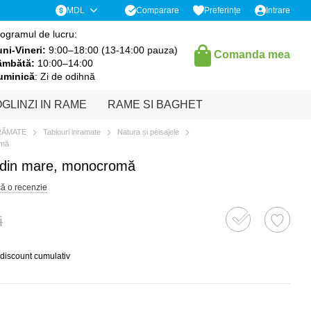
Comparare
MDL
Preferințe
Intrare
ogramul de lucru:
ni-Vineri:
9:00–18:00 (13-14:00 pauza)
Comanda mea
âmbătă:
10:00–14:00
uminică
: Zi de odihnă
GLINZI IN RAME
RAME SI BAGHET
RĂMATE
Tablouri inramate
Natura și peisajele
omă
e din mare, monocromă
că o recenzie
i
 discount cumulativ