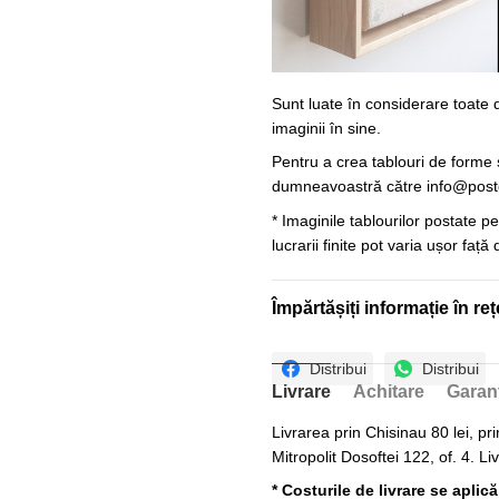
Sunt luate în considerare toate d
imaginii în sine.
Pentru a crea tablouri de forme ș
dumneavoastră către
info@post
* Imaginile tablourilor postate p
lucrarii finite pot varia ușor față
Împărtășiți informație în reț
Distribui
Distribui
Livrare
Achitare
Garan
Livrarea prin Chisinau 80 lei, pri
Mitropolit Dosoftei 122, of. 4. Li
* Costurile de livrare se aplic