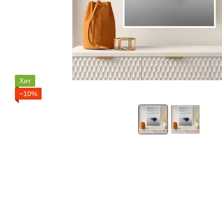
Хит
−10%