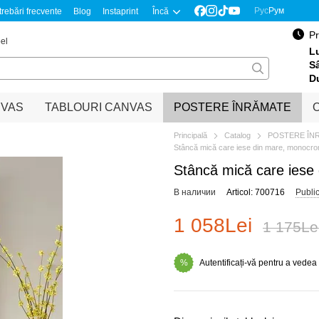
Рус
Рум
trebări frecvente
Blog
Instaprint
Încă
Pr
el
Lu
S
D
NVAS
TABLOURI CANVAS
POSTERE ÎNRĂMATE
O
Principală
Catalog
POSTERE ÎN
Stâncă mică care iese din mare, monocr
Stâncă mică care ies
В наличии
Articol: 700716
Publi
1 058Lei
1 175Le
Autentificați-vă pentru a vedea
%