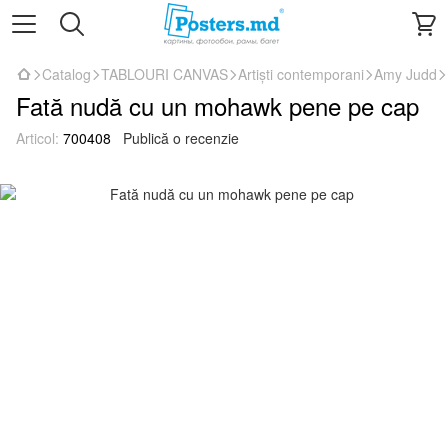
Catalog
TABLOURI CANVAS
Artiști contemporani
Amy Judd
Fată nudă cu un mohawk pene pe cap
Articol:
700408
Publică o recenzie