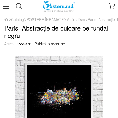
Catalog
POSTERE ÎNRĂMATE
Minimalism
Paris. Abstracție 
Paris. Abstracție de culoare pe fundal
negru
Articol:
3554378
Publică o recenzie