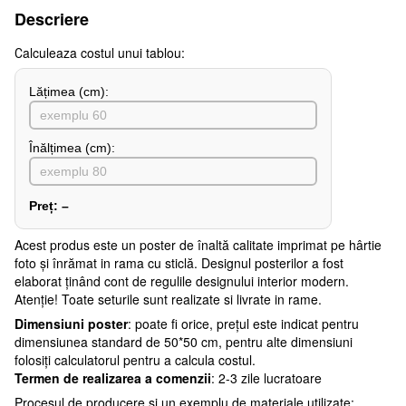
Descriere
Сalculeaza costul unui tablou:
Lățimea (сm):
Înălțimea (cm):
Preț:
–
Acest produs este un poster de înaltă calitate imprimat pe hârtie
foto și înrămat in rama cu sticlă. Designul posterilor a fost
elaborat ținând cont de regulile designului interior modern.
Atenţie! Toate seturile sunt realizate si livrate in rame.
Dimensiuni poster
: poate fi orice, prețul este indicat pentru
dimensiunea standard de 50*50 cm, pentru alte dimensiuni
folosiți calculatorul pentru a calcula costul.
Termen de realizarea a comenzii
: 2-3 zile lucratoare
Procesul de producere și un exemplu de materiale utilizate: