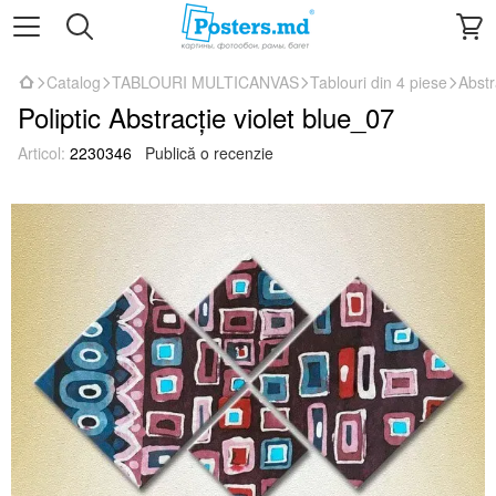
Catalog
TABLOURI MULTICANVAS
Tablouri din 4 piese
Abstr
Poliptic Abstracție violet blue_07
Articol:
2230346
Publică o recenzie