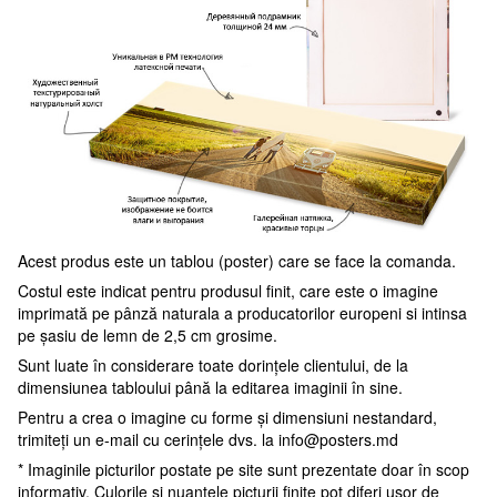
Acest produs este un tablou (poster) care se face la comanda.
Costul este indicat pentru produsul finit, care este o imagine
imprimată pe pânză naturala a producatorilor europeni si intinsa
pe șasiu de lemn de 2,5 cm grosime.
Sunt luate în considerare toate dorințele clientului, de la
dimensiunea tabloului până la editarea imaginii în sine.
Pentru a crea o imagine cu forme și dimensiuni nestandard,
trimiteți un e-mail cu cerințele dvs. la
info@posters.md
* Imaginile picturilor postate pe site sunt prezentate doar în scop
informativ. Culorile și nuanțele picturii finite pot diferi ușor de