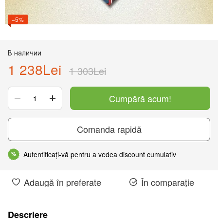
−5%
В наличии
1 238Lei
1 303Lei
Cumpără acum!
Comanda rapidă
Autentificați-vă pentru a vedea discount cumulativ
%
Adaugă în preferate
În comparație
Descriere