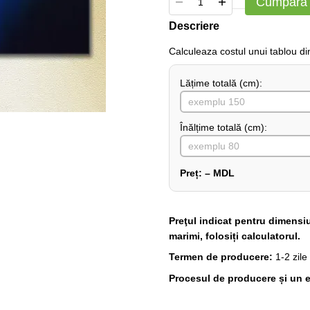
Cumpără
Descriere
Сalculeaza costul unui tablou d
Lățime totală (cm):
Înălțime totală (cm):
Preț:
–
MDL
Preţul indicat pentru dimensi
marimi, folosiți calculatorul.
Termen de producere:
1-2 zile
Procesul de producere și un e