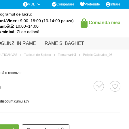
Comparare
MDL
Preferințe
Intrare
ogramul de lucru:
ni-Vineri:
9:00–18:00 (13-14:00 pauza)
Comanda mea
âmbătă:
10:00–14:00
uminică
: Zi de odihnă
GLINZI IN RAME
RAME SI BAGHET
ULTICANVAS
Tablouri din 5 piese
Tema marină
Poliptic Calle albe_06
ică o recenzie
i
 discount cumulativ