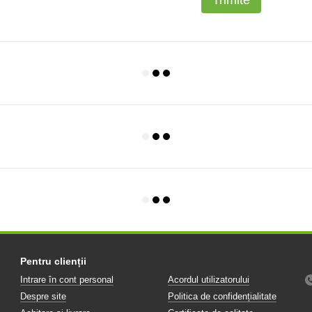
Trimite
Pentru clienții
Intrare în cont personal
Acordul utilizatorului
Despre site
Politica de confidențialitate