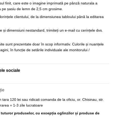
sul finit, care este o imagine imprimată pe pânză naturala a
sa pe șasiu de lemn de 2,5 cm grosime.
orințele clientului, de la dimensiunea tabloului până la editarea
 și dimensiuni nestandard, trimiteți un e-mail cu cerințele dvs.
 site sunt prezentate doar în scop informativ. Culorile și nuanțele
imagini, în funcție de setările individuale ale monitorului /
ele sociale
ție
n tara 120 lei sau ridicati comanda de la oficiu, or. Chisinau, str.
vrarea = 1-3 zile lucratoare
ă tuturor produselor, cu excepția oglinzilor și produse de