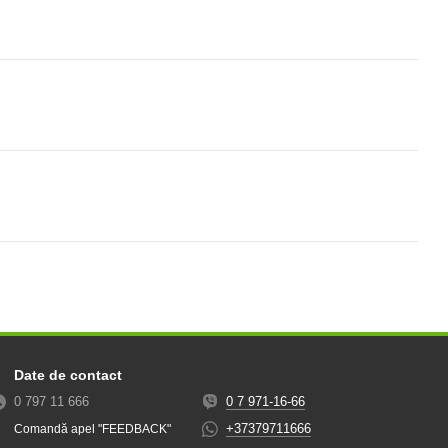
Date de contact
0 797 11 666
0 7 971-16-66
+37379711666
Comandă apel "FEEDBACK"