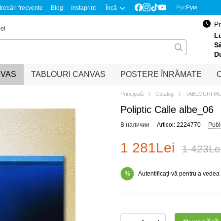
Рус
Рум
trebări frecvente
Blog
Instaprint
Încă
Pr
el
Lu
S
D
NVAS
TABLOURI CANVAS
POSTERE ÎNRĂMATE
O
Principală
Catalog
TABLOURI M
Poliptic Calle albe_06
В наличии
Articol: 2224770
Publ
1 281Lei
1 423Le
Autentificați-vă pentru a vedea
%