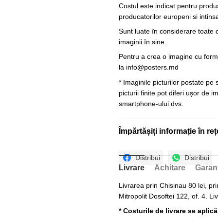
Costul este indicat pentru produ
producatorilor europeni si intin
Sunt luate în considerare toate d
imaginii în sine.
Pentru a crea o imagine cu forme
la
info@posters.md
* Imaginile picturilor postate pe
picturii finite pot diferi ușor de 
smartphone-ului dvs.
Împărtășiți informație în reț
Distribui
Distribui
Livrare
Achitare
Garan
Livrarea prin Chisinau 80 lei, pri
Mitropolit Dosoftei 122, of. 4. Li
* Costurile de livrare se aplic