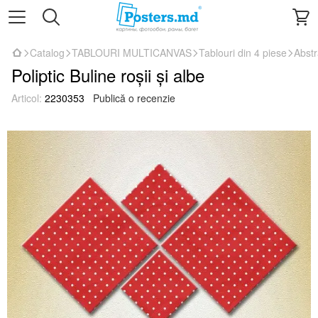
Catalog
TABLOURI MULTICANVAS
Tablouri din 4 piese
Abstr
Poliptic Buline roșii și albe
Articol:
2230353
Publică o recenzie