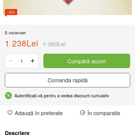
−5%
В наличии
1 238Lei
1 303Lei
Cumpără acum!
Comanda rapidă
Autentificați-vă pentru a vedea discount cumulativ
%
Adaugă în preferate
În comparație
Descriere