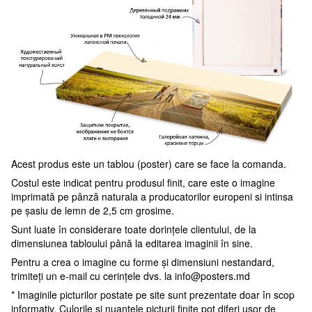
Acest produs este un tablou (poster) care se face la comanda.
Costul este indicat pentru produsul finit, care este o imagine
imprimată pe pânză naturala a producatorilor europeni si intinsa
pe șasiu de lemn de 2,5 cm grosime.
Sunt luate în considerare toate dorințele clientului, de la
dimensiunea tabloului până la editarea imaginii în sine.
Pentru a crea o imagine cu forme și dimensiuni nestandard,
trimiteți un e-mail cu cerințele dvs. la
info@posters.md
* Imaginile picturilor postate pe site sunt prezentate doar în scop
informativ. Culorile și nuanțele picturii finite pot diferi ușor de