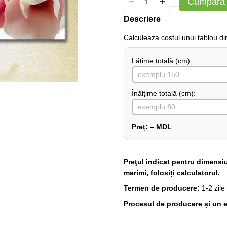
Cumpără
Descriere
Сalculeaza costul unui tablou d
Lățime totală (cm):
Înălțime totală (cm):
Preț:
–
MDL
Preţul indicat pentru dimensi
marimi, folosiți calculatorul.
Termen de producere:
1-2 zile
Procesul de producere și un e