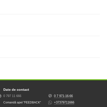
Date de contact
0 797 11 666
0 7 971-16-66
+37379711666
Comandă apel "FEEDBACK"