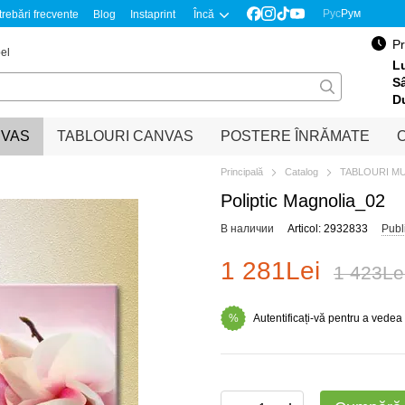
Рус
Рум
trebări frecvente
Blog
Instaprint
Încă
Pr
el
Lu
S
D
NVAS
TABLOURI CANVAS
POSTERE ÎNRĂMATE
O
Principală
Catalog
TABLOURI M
Poliptic Magnolia_02
В наличии
Articol: 2932833
Publ
1 281Lei
1 423Le
Autentificați-vă pentru a vedea
%