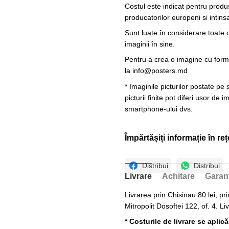
Costul este indicat pentru produ
producatorilor europeni si intin
Sunt luate în considerare toate d
imaginii în sine.
Pentru a crea o imagine cu forme
la
info@posters.md
* Imaginile picturilor postate pe
picturii finite pot diferi ușor de 
smartphone-ului dvs.
Împărtășiți informație în reț
Distribui
Distribui
Livrare
Achitare
Garan
Livrarea prin Chisinau 80 lei, pri
Mitropolit Dosoftei 122, of. 4. Li
* Costurile de livrare se aplic