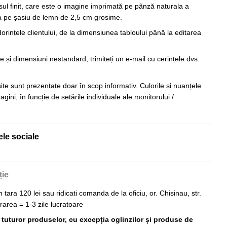
sul finit, care este o imagine imprimată pe pânză naturala a
sa pe șasiu de lemn de 2,5 cm grosime.
orințele clientului, de la dimensiunea tabloului până la editarea
 și dimensiuni nestandard, trimiteți un e-mail cu cerințele dvs.
 site sunt prezentate doar în scop informativ. Culorile și nuanțele
imagini, în funcție de setările individuale ale monitorului /
ele sociale
ție
n tara 120 lei sau ridicati comanda de la oficiu, or. Chisinau, str.
vrarea = 1-3 zile lucratoare
ă tuturor produselor, cu excepția oglinzilor și produse de