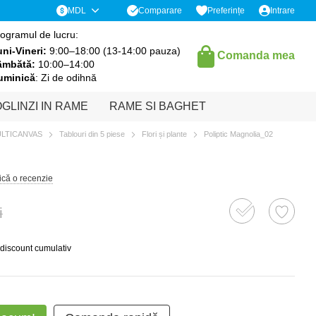
Comparare
MDL
Preferințe
Intrare
ogramul de lucru:
ni-Vineri:
9:00–18:00 (13-14:00 pauza)
Comanda mea
âmbătă:
10:00–14:00
uminică
: Zi de odihnă
GLINZI IN RAME
RAME SI BAGHET
ULTICANVAS
Tablouri din 5 piese
Flori și plante
Poliptic Magnolia_02
ică o recenzie
i
 discount cumulativ