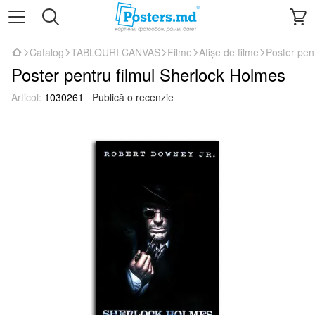
Catalog
TABLOURI CANVAS
Filme
Afișe de filme
Poster pen
Poster pentru filmul Sherlock Holmes
Articol:
1030261
Publică o recenzie