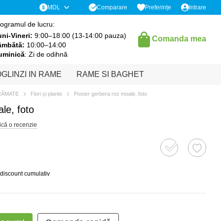
Comparare
MDL
Preferințe
Intrare
ogramul de lucru:
ni-Vineri:
9:00–18:00 (13-14:00 pauza)
Comanda mea
âmbătă:
10:00–14:00
uminică
: Zi de odihnă
GLINZI IN RAME
RAME SI BAGHET
RĂMATE
Flori și plante
Poster gerbera roz moale, foto
le, foto
ică o recenzie
 discount cumulativ