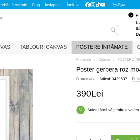
Рус
Рум
trebări frecvente
Blog
Instaprint
Încă
Pr
el
Lu
S
D
NVAS
TABLOURI CANVAS
POSTERE ÎNRĂMATE
O
Principală
Catalog
POSTERE ÎN
Poster gerbera roz moa
В наличии
Articol: 3439537
Publ
390Lei
Autentificați-vă pentru a vedea
%