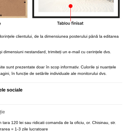
orințele clientului, de la dimensiunea posterului până la editarea
i dimensiuni nestandard, trimiteți un e-mail cu cerințele dvs.
 site sunt prezentate doar în scop informativ. Culorile și nuanțele
imagini, în funcție de setările individuale ale monitorului dvs.
ele sociale
ție
n tara 120 lei sau ridicati comanda de la oficiu, or. Chisinau, str.
vrarea = 1-3 zile lucratoare