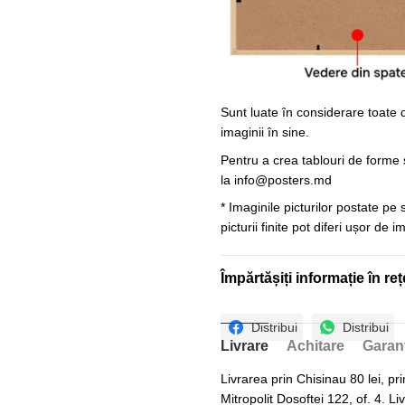
Sunt luate în considerare toate d
imaginii în sine.
Pentru a crea tablouri de forme ș
la
info@posters.md
* Imaginile picturilor postate pe
picturii finite pot diferi ușor de 
Împărtășiți informație în reț
Distribui
Distribui
Livrare
Achitare
Garan
Livrarea prin Chisinau 80 lei, pri
Mitropolit Dosoftei 122, of. 4. Li