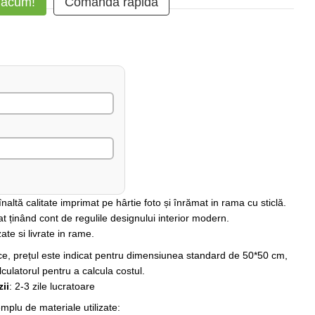
 acum!
Comanda rapidă
altă calitate imprimat pe hârtie foto și înrămat in rama cu sticlă.
at ținând cont de regulile designului interior modern.
ate si livrate in rame.
rice, prețul este indicat pentru dimensiunea standard de 50*50 cm,
lculatorul pentru a calcula costul.
ii
: 2-3 zile lucratoare
plu de materiale utilizate: