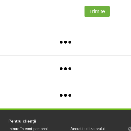
Trimite
Pentru clienții
Intrare în cont personal
Acordul utilizatorului