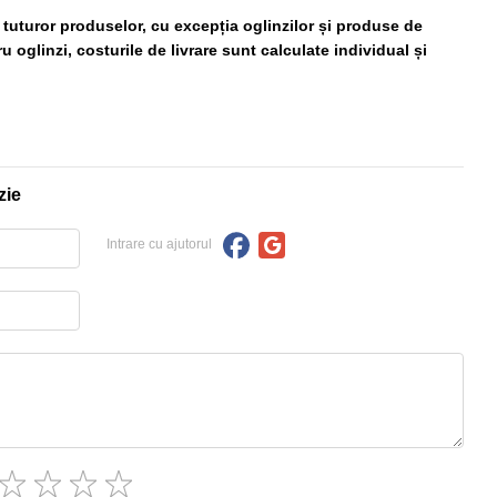
ă tuturor produselor, cu excepția oglinzilor și produse de
 oglinzi, costurile de livrare sunt calculate individual și
zie
Intrare cu ajutorul