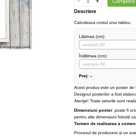
Cumpără
Descriere
Сalculeaza costul unui tablou:
Lățimea (сm):
Înălțimea (cm):
Preț:
–
Acest produs este un poster de în
Designul posterilor a fost elabor
Atenţie! Toate seturile sunt realiz
Dimensiuni poster
: poate fi o
pentru alte dimensiuni folosiți ca
Termen de realizarea a comenz
Procesul de producere și un exem