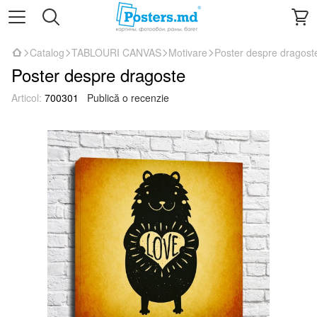
Catalog
TABLOURI CANVAS
Motivare
Poster despre dragost
Poster despre dragoste
Articol:
700301
Publică o recenzie