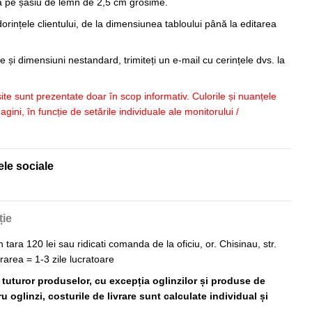
sa pe șasiu de lemn de 2,5 cm grosime.
orințele clientului, de la dimensiunea tabloului până la editarea
 și dimensiuni nestandard, trimiteți un e-mail cu cerințele dvs. la
 site sunt prezentate doar în scop informativ. Culorile și nuanțele
imagini, în funcție de setările individuale ale monitorului /
ele sociale
ție
n tara 120 lei sau ridicati comanda de la oficiu, or. Chisinau, str.
vrarea = 1-3 zile lucratoare
ă tuturor produselor, cu excepția oglinzilor și produse de
 oglinzi, costurile de livrare sunt calculate individual și