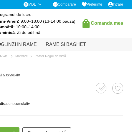
Comparare
MDL
Preferințe
Intrare
ogramul de lucru:
ni-Vineri:
9:00–18:00 (13-14:00 pauza)
Comanda mea
âmbătă:
10:00–14:00
uminică
: Zi de odihnă
GLINZI IN RAME
RAME SI BAGHET
ANVAS
Motivare
Poster Reguli de viață
că o recenzie
 discount cumulativ