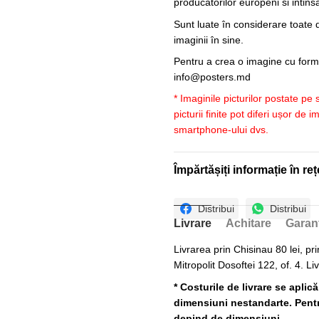
producatorilor europeni si intin
Sunt luate în considerare toate d
imaginii în sine.
Pentru a crea o imagine cu forme
info@posters.md
* Imaginile picturilor postate pe
picturii finite pot diferi ușor de 
smartphone-ului dvs.
Împărtășiți informație în reț
Distribui
Distribui
Livrare
Achitare
Garan
Livrarea prin Chisinau 80 lei, pri
Mitropolit Dosoftei 122, of. 4. Li
* Costurile de livrare se aplic
dimensiuni nestandarte. Pentru
depind de dimensiuni.