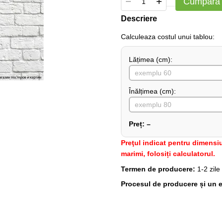
Cumpără
Descriere
Сalculeaza costul unui tablou:
Lățimea (сm):
Înălțimea (cm):
Preț:
–
Preţul indicat pentru dimensiu
marimi, folosiți calculatorul.
Termen de producere:
1-2 zile
Procesul de producere și un e