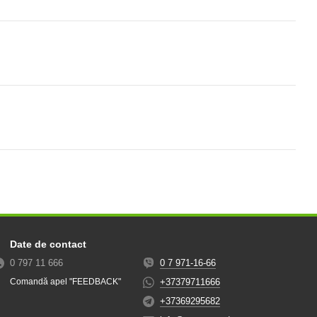
Date de contact
0 797 11 666
0 7 971-16-66
+37379711666
Comandă apel "FEEDBACK"
+37369295682