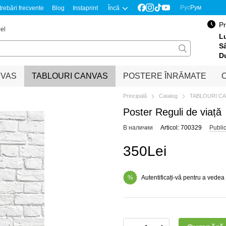
Рус
Рум
trebări frecvente
Blog
Instaprint
Încă
Pr
el
Lu
S
D
NVAS
TABLOURI CANVAS
POSTERE ÎNRĂMATE
O
Principală
Catalog
TABLOURI C
Poster Reguli de viață
В наличии
Articol: 700329
Publi
350Lei
Autentificați-vă pentru a vedea
%