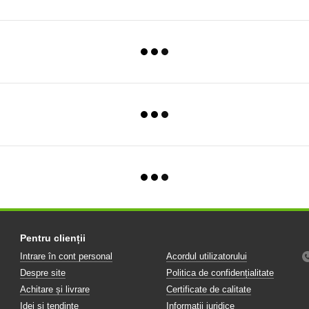
Pentru clienții
Intrare în cont personal
Acordul utilizatorului
Despre site
Politica de confidențialitate
Achitare și livrare
Certificate de calitate
Idei și tendințe
Informații juridice