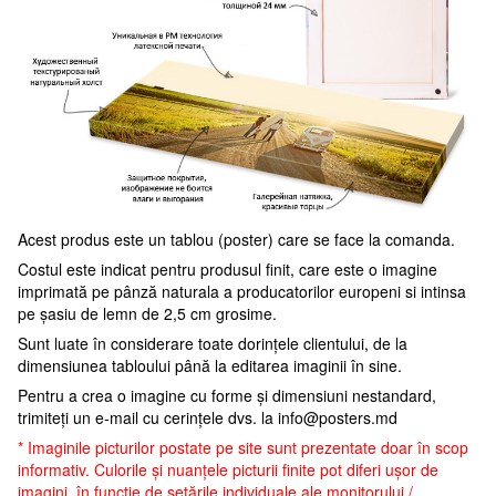
Acest produs este un tablou (poster) care se face la comanda.
Costul este indicat pentru produsul finit, care este o imagine
imprimată pe pânză naturala a producatorilor europeni si intinsa
pe șasiu de lemn de 2,5 cm grosime.
Sunt luate în considerare toate dorințele clientului, de la
dimensiunea tabloului până la editarea imaginii în sine.
Pentru a crea o imagine cu forme și dimensiuni nestandard,
trimiteți un e-mail cu cerințele dvs. la
info@posters.md
* Imaginile picturilor postate pe site sunt prezentate doar în scop
informativ. Culorile și nuanțele picturii finite pot diferi ușor de
imagini, în funcție de setările individuale ale monitorului /