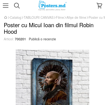
Catalog
TABLOURI CANVAS
Filme
Afișe de filme
Poster cu 
Poster cu Micul Ioan din filmul Robin
Hood
Articol:
700201
Publică o recenzie