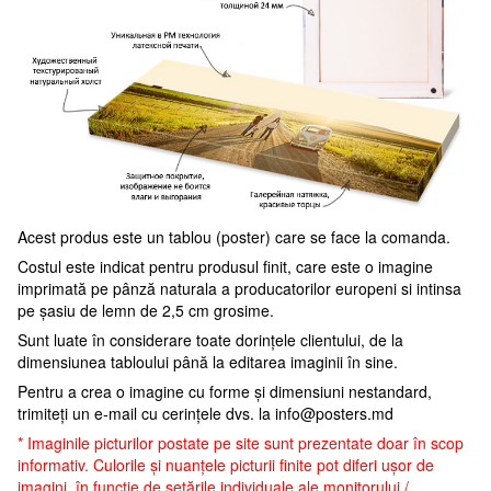
Acest produs este un tablou (poster) care se face la comanda.
Costul este indicat pentru produsul finit, care este o imagine
imprimată pe pânză naturala a producatorilor europeni si intinsa
pe șasiu de lemn de 2,5 cm grosime.
Sunt luate în considerare toate dorințele clientului, de la
dimensiunea tabloului până la editarea imaginii în sine.
Pentru a crea o imagine cu forme și dimensiuni nestandard,
trimiteți un e-mail cu cerințele dvs. la
info@posters.md
* Imaginile picturilor postate pe site sunt prezentate doar în scop
informativ. Culorile și nuanțele picturii finite pot diferi ușor de
imagini, în funcție de setările individuale ale monitorului /