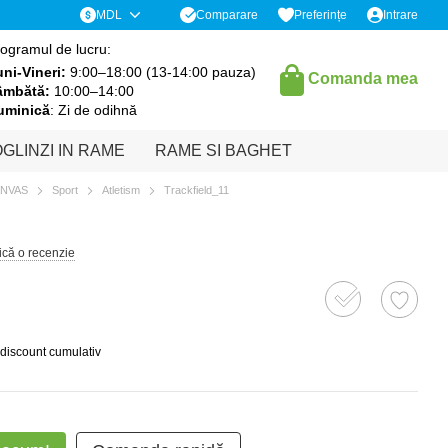
Comparare
MDL
Preferințe
Intrare
ogramul de lucru:
ni-Vineri:
9:00–18:00 (13-14:00 pauza)
Comanda mea
âmbătă:
10:00–14:00
uminică
: Zi de odihnă
GLINZI IN RAME
RAME SI BAGHET
ANVAS
Sport
Atletism
Trackfield_11
ică o recenzie
 discount cumulativ