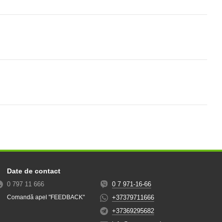
Date de contact
0 797 11 666
0 7 971-16-66
+37379711666
Comandă apel "FEEDBACK"
+37369295682