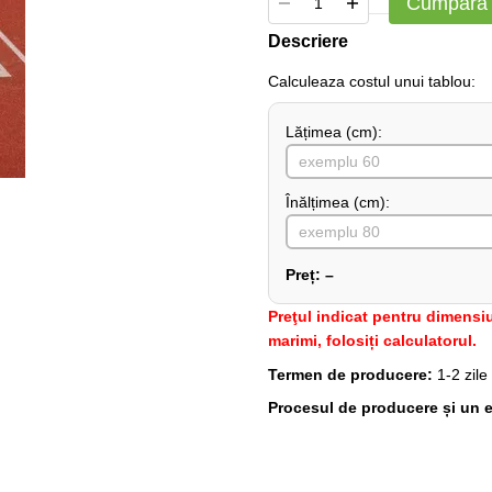
Cumpără
Descriere
Сalculeaza costul unui tablou:
Lățimea (сm):
Înălțimea (cm):
Preț:
–
Preţul indicat pentru dimensiu
marimi, folosiți calculatorul.
Termen de producere:
1-2 zile
Procesul de producere și un e