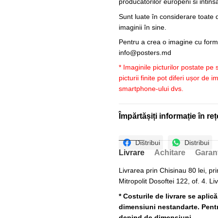
producatorilor europeni si intin
Sunt luate în considerare toate d
imaginii în sine.
Pentru a crea o imagine cu forme
info@posters.md
* Imaginile picturilor postate pe
picturii finite pot diferi ușor de 
smartphone-ului dvs.
Împărtășiți informație în reț
Distribui
Distribui
Livrare
Achitare
Garan
Livrarea prin Chisinau 80 lei, pri
Mitropolit Dosoftei 122, of. 4. Li
* Costurile de livrare se aplic
dimensiuni nestandarte. Pentru
depind de dimensiuni.