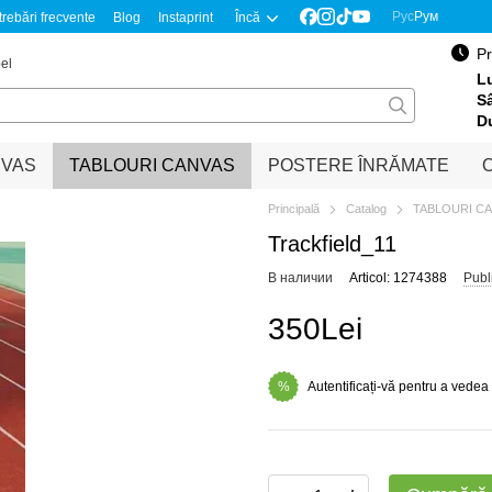
Рус
Рум
trebări frecvente
Blog
Instaprint
Încă
Pr
el
Lu
S
D
NVAS
TABLOURI CANVAS
POSTERE ÎNRĂMATE
O
Principală
Catalog
TABLOURI C
Trackfield_11
В наличии
Articol: 1274388
Publ
350Lei
Autentificați-vă pentru a vedea
%