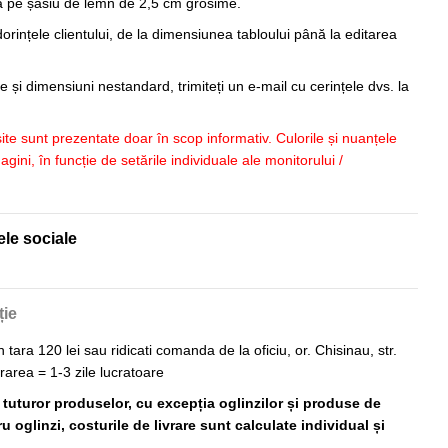
sa pe șasiu de lemn de 2,5 cm grosime.
orințele clientului, de la dimensiunea tabloului până la editarea
 și dimensiuni nestandard, trimiteți un e-mail cu cerințele dvs. la
 site sunt prezentate doar în scop informativ. Culorile și nuanțele
imagini, în funcție de setările individuale ale monitorului /
ele sociale
ție
n tara 120 lei sau ridicati comanda de la oficiu, or. Chisinau, str.
vrarea = 1-3 zile lucratoare
ă tuturor produselor, cu excepția oglinzilor și produse de
 oglinzi, costurile de livrare sunt calculate individual și