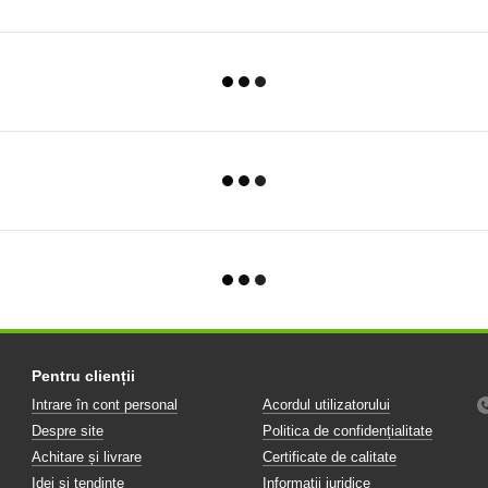
Pentru clienții
Intrare în cont personal
Acordul utilizatorului
Despre site
Politica de confidențialitate
Achitare și livrare
Certificate de calitate
Idei și tendințe
Informații juridice