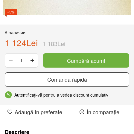
−5%
В наличии
1 124Lei
1 183Lei
Cumpără acum!
Comanda rapidă
Autentificați-vă pentru a vedea discount cumulativ
%
Adaugă în preferate
În comparație
Descriere