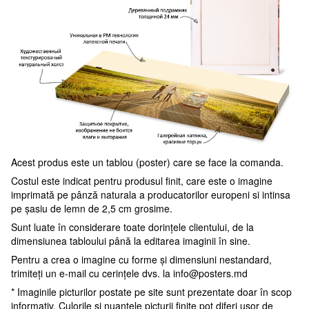
Acest produs este un tablou (poster) care se face la comanda.
Costul este indicat pentru produsul finit, care este o imagine
imprimată pe pânză naturala a producatorilor europeni si intinsa
pe șasiu de lemn de 2,5 cm grosime.
Sunt luate în considerare toate dorințele clientului, de la
dimensiunea tabloului până la editarea imaginii în sine.
Pentru a crea o imagine cu forme și dimensiuni nestandard,
trimiteți un e-mail cu cerințele dvs. la
info@posters.md
* Imaginile picturilor postate pe site sunt prezentate doar în scop
informativ. Culorile și nuanțele picturii finite pot diferi ușor de