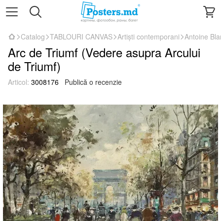
Catalog
TABLOURI CANVAS
Artiști contemporani
Antoine Bl
Arc de Triumf (Vedere asupra Arcului
de Triumf)
Articol:
3008176
Publică o recenzie