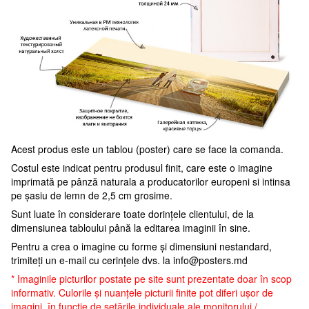
Acest produs este un tablou (poster) care se face la comanda.
Costul este indicat pentru produsul finit, care este o imagine
imprimată pe pânză naturala a producatorilor europeni si intinsa
pe șasiu de lemn de 2,5 cm grosime.
Sunt luate în considerare toate dorințele clientului, de la
dimensiunea tabloului până la editarea imaginii în sine.
Pentru a crea o imagine cu forme și dimensiuni nestandard,
trimiteți un e-mail cu cerințele dvs. la
info@posters.md
* Imaginile picturilor postate pe site sunt prezentate doar în scop
informativ. Culorile și nuanțele picturii finite pot diferi ușor de
imagini, în funcție de setările individuale ale monitorului /