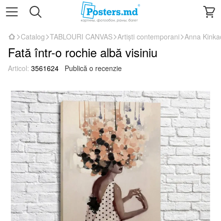
Catalog
TABLOURI CANVAS
Artiști contemporani
Anna Kinka
Fată într-o rochie albă visiniu
Articol:
3561624
Publică o recenzie