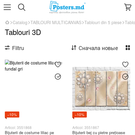
Catalog
TABLOURI MULTICANVAS
Tablouri din 5 piese
Tablo
Tablouri 3D
Filtru
Сначала новые
−10%
−10%
Articol: 3551868
Articol: 3551867
Bijuterii de costume liliac pe
Bijuterii bej cu pietre prețioase