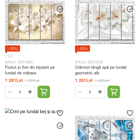
−10%
−10%
1
Articol: 3551860
Articol: 3551859
Fluturi și flori din bijuterii pe
Crămiori lângă apă pe fundal
fundal de mătase
geometric alb
1 281Lei
1 281Lei
1 423Lei
1 423Lei