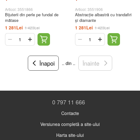
Articol: 3551866
Articol: 3551906
Bijuterii din perle pe fundal de
Abstracție albastră cu trandafiri
mătase
și diamante
1 281Lei
1 281Lei
1 423Lei
1 423Lei
Înapoi
Înainte
.. din ..
0 797 11 666
Contacte
Versiunea completă a site-ului
Harta site-ului