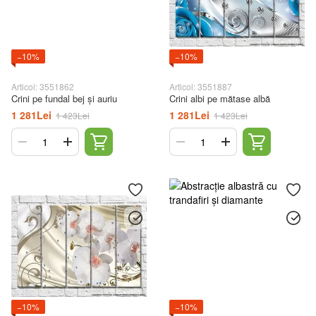
−10%
−10%
Articol: 3551862
Articol: 3551887
Crini pe fundal bej și auriu
Crini albi pe mătase albă
1 281Lei
1 281Lei
1 423Lei
1 423Lei
−10%
−10%