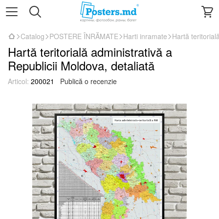
Catalog
POSTERE ÎNRĂMATE
Harti inramate
Hartă teritoria
Hartă teritorială administrativă a
Republicii Moldova, detaliată
Articol:
200021
Publică o recenzie