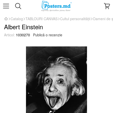
Catalog
TABLOURI CANVAS
Cultul personalității
Oameni de șt
Albert Einstein
Articol:
1030270
Publică o recenzie