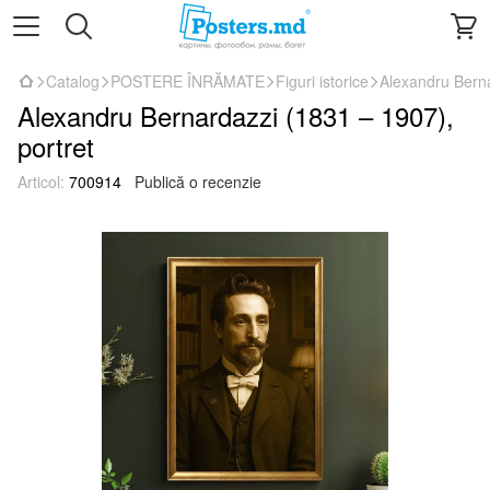
Catalog
POSTERE ÎNRĂMATE
Figuri istorice
Alexandru Berna
Alexandru Bernardazzi (1831 – 1907),
portret
Articol:
700914
Publică o recenzie