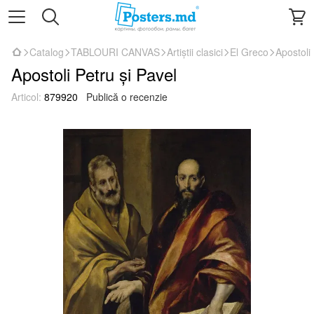
Catalog
TABLOURI CANVAS
Artiștii clasici
El Greco
Apostoli
Apostoli Petru și Pavel
Articol:
879920
Publică o recenzie