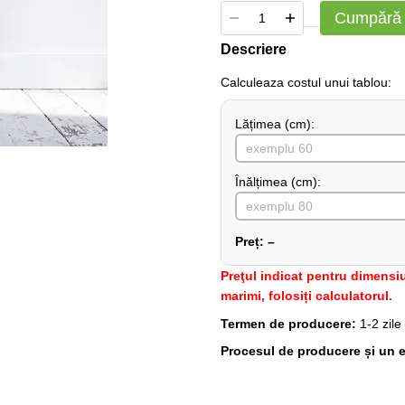
Cumpără
Descriere
Сalculeaza costul unui tablou:
Lățimea (сm):
Înălțimea (cm):
Preț:
–
Preţul indicat pentru dimensiu
marimi, folosiți calculatorul.
Termen de producere:
1-2 zile
Procesul de producere și un e