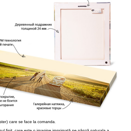
ster) care se face la comanda.
sul finit, care este o imagine imprimată pe pânză naturala a