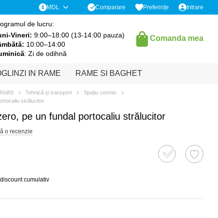
Comparare
MDL
Preferințe
Intrare
ogramul de lucru:
ni-Vineri:
9:00–18:00 (13-14:00 pauza)
Comanda mea
âmbătă:
10:00–14:00
uminică
: Zi de odihnă
GLINZI IN RAME
RAME SI BAGHET
ANVAS
Tehnică și transport
Spațiu cosmic
rtocaliu strălucitor
ero, pe un fundal portocaliu strălucitor
ă o recenzie
 discount cumulativ