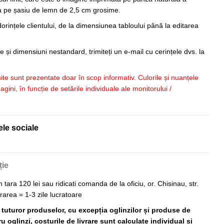
sa pe șasiu de lemn de 2,5 cm grosime.
orințele clientului, de la dimensiunea tabloului până la editarea
 și dimensiuni nestandard, trimiteți un e-mail cu cerințele dvs. la
 site sunt prezentate doar în scop informativ. Culorile și nuanțele
imagini, în funcție de setările individuale ale monitorului /
ele sociale
ție
n tara 120 lei sau ridicati comanda de la oficiu, or. Chisinau, str.
vrarea = 1-3 zile lucratoare
ă tuturor produselor, cu excepția oglinzilor și produse de
 oglinzi, costurile de livrare sunt calculate individual și