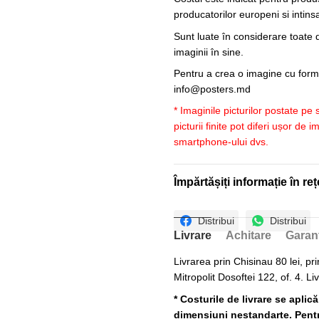
producatorilor europeni si intin
Sunt luate în considerare toate d
imaginii în sine.
Pentru a crea o imagine cu forme
info@posters.md
* Imaginile picturilor postate pe
picturii finite pot diferi ușor de 
smartphone-ului dvs.
Împărtășiți informație în reț
Distribui
Distribui
Livrare
Achitare
Garan
Livrarea prin Chisinau 80 lei, pri
Mitropolit Dosoftei 122, of. 4. Li
* Costurile de livrare se aplic
dimensiuni nestandarte. Pentru