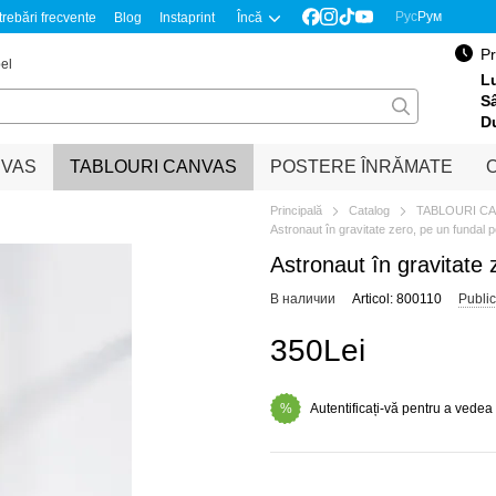
Рус
Рум
trebări frecvente
Blog
Instaprint
Încă
Pr
el
Lu
S
D
NVAS
TABLOURI CANVAS
POSTERE ÎNRĂMATE
O
Principală
Catalog
TABLOURI C
Astronaut în gravitate zero, pe un fundal po
Astronaut în gravitate z
В наличии
Articol: 800110
Public
350Lei
Autentificați-vă pentru a vedea
%