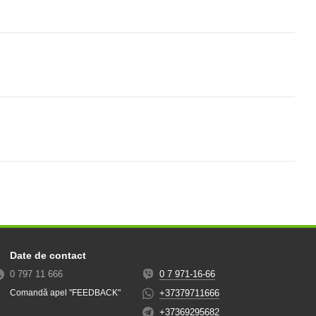
Date de contact
0 797 11 666
0 7 971-16-66
+37379711666
Comandă apel "FEEDBACK"
+37369295682