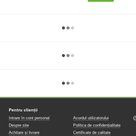
Pentru clienții
Intrare în cont personal
Acordul utilizatorului
Despre site
Politica de confidențialitate
Achitare și livrare
Certificate de calitate