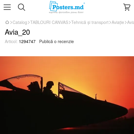
Catalog
TABLOURI CANVAS
Tehnică și transport
Aviație
Avi
Avia_20
Articol:
1294747
Publică o recenzie