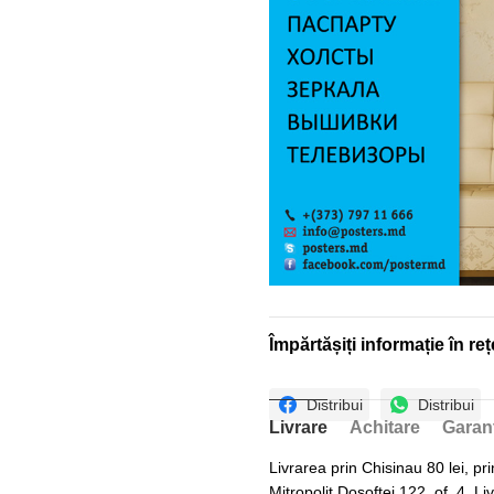
Împărtășiți informație în reț
Distribui
Distribui
Livrare
Achitare
Garan
Livrarea prin Chisinau 80 lei, pri
Mitropolit Dosoftei 122, of. 4. Li