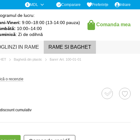
Comparare
MDL
Preferințe
Intrare
ogramul de lucru:
ni-Vineri:
9:00–18:00 (13-14:00 pauza)
Comanda mea
âmbătă:
10:00–14:00
uminică
: Zi de odihnă
GLINZI IN RAME
RAME SI BAGHET
GHET
Baghetă din plastic
Багет Art. 100-01-01
ică o recenzie
 discount cumulativ