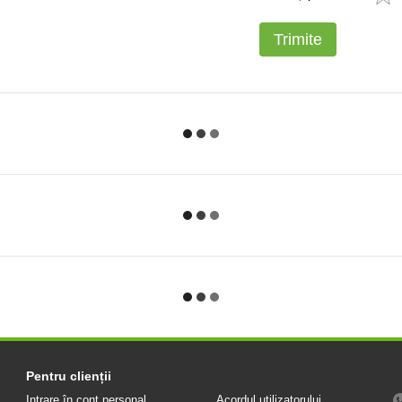
Trimite
Pentru clienții
Intrare în cont personal
Acordul utilizatorului