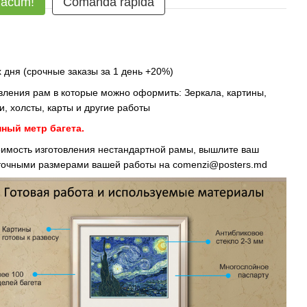
 acum!
Comanda rapidă
 дня (срочные заказы за 1 день +20%)
овления рам в которые можно оформить: Зеркала, картины,
, холсты, карты и другие работы
нный метр багета.
тоимость изготовления нестандартной рамы, вышлите ваш
 точными размерами вашей работы на
comenzi@posters.md