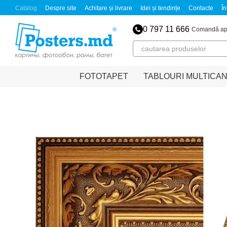
Mergi la conținutul principal
Catalog
Despre site
Achitare și livrare
Idei și tendințe
Contacte
În
0 797 11 666
Comandă ap
FOTOTAPET
TABLOURI MULTICA