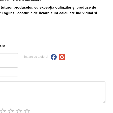
ă tuturor produselor, cu excepția oglinzilor și produse de
 oglinzi, costurile de livrare sunt calculate individual și
zie
Intrare cu ajutorul