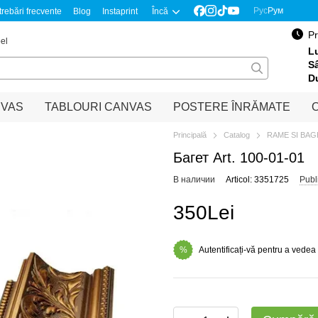
Рус
Рум
trebări frecvente
Blog
Instaprint
Încă
Pr
el
Lu
S
D
NVAS
TABLOURI CANVAS
POSTERE ÎNRĂMATE
O
Principală
Catalog
RAME SI BA
Багет Art. 100-01-01
В наличии
Articol: 3351725
Publ
350Lei
Autentificați-vă pentru a vedea
%