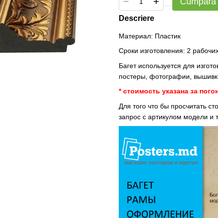
Cumpără
Descriere
Материал: Пластик
Сроки изготовления: 2 рабочих
Багет используется для изгот
постеры, фотографии, вышивки
* стоимость указана за пого
Для того что бы просчитать с
запрос с артикулом модели и