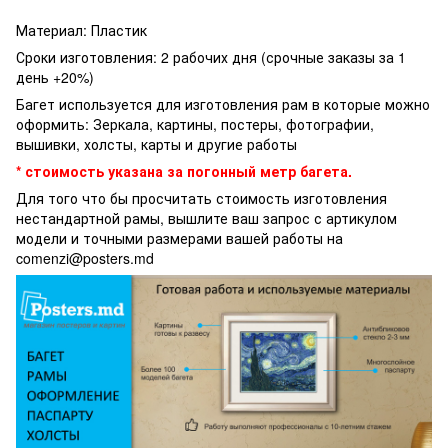
Материал: Пластик
Сроки изготовления: 2 рабочих дня (срочные заказы за 1
день +20%)
Багет используется для изготовления рам в которые можно
оформить: Зеркала, картины, постеры, фотографии,
вышивки, холсты, карты и другие работы
* стоимость указана за погонный метр багета.
Для того что бы просчитать стоимость изготовления
нестандартной рамы, вышлите ваш запрос с артикулом
модели и точными размерами вашей работы на
comenzi@posters.md