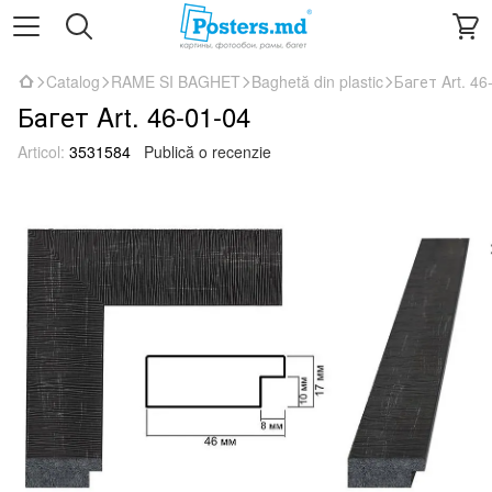
Catalog
RAME SI BAGHET
Baghetă din plastic
Багет Art. 46
Багет Art. 46-01-04
Articol:
3531584
Publică o recenzie