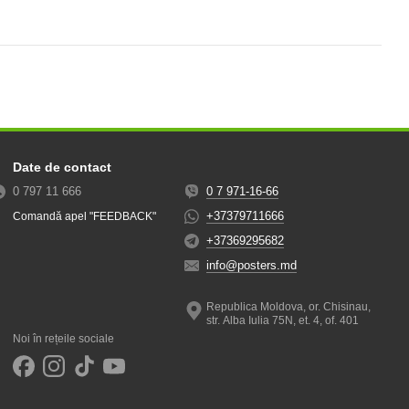
Date de contact
0 797 11 666
0 7 971-16-66
+37379711666
Comandă apel "FEEDBACK"
+37369295682
info@posters.md
Republica Moldova, or. Chisinau,
str. Alba Iulia 75N, et. 4, of. 401
Noi în rețeile sociale