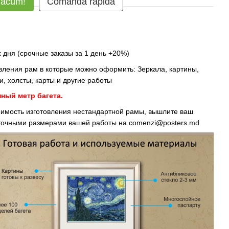
 acum!
Comanda rapidă
 дня (срочные заказы за 1 день +20%)
овления рам в которые можно оформить: Зеркала, картины,
, холсты, карты и другие работы
нный метр багета.
тоимость изготовления нестандартной рамы, вышлите ваш
 точными размерами вашей работы на
comenzi@posters.md