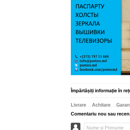
Împărtășiți informație în reț
Livrare
Achitare
Garan
Comentariu nou sau recen