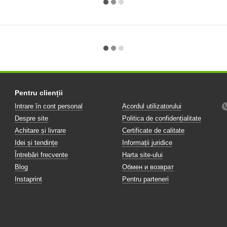
Pentru clienții
Intrare în cont personal
Acordul utilizatorului
Despre site
Politica de confidențialitate
Achitare și livrare
Certificate de calitate
Idei și tendințe
Informații juridice
Întrebări frecvente
Harta site-ului
Blog
Обмен и возврат
Instaprint
Pentru parteneri