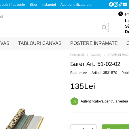
trebări frecvente
Blog
Instaprint
Acordul utilizatorului
Обмен и возврат
Pentru parteneri
Pr
el
Lu
S
D
NVAS
TABLOURI CANVAS
POSTERE ÎNRĂMATE
O
Principală
Catalog
RAME SI BA
Багет Art. 51-02-02
В наличии
Articol: 3531570
Publ
135Lei
Autentificați-vă pentru a vedea
%