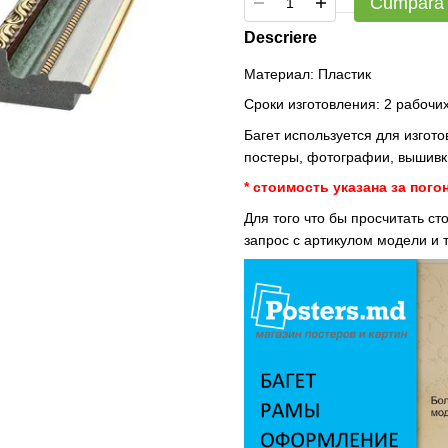
Cumpără
Descriere
Материал: Пластик
Сроки изготовления: 2 рабочих
Багет используется для изгот
постеры, фотографии, вышивки
* стоимость указана за пого
Для того что бы просчитать с
запрос с артикулом модели и