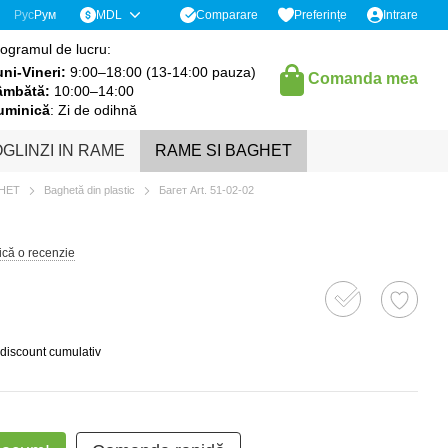
Comparare
Рус
Рум
MDL
Preferințe
Intrare
ogramul de lucru:
ni-Vineri:
9:00–18:00 (13-14:00 pauza)
Comanda mea
âmbătă:
10:00–14:00
uminică
: Zi de odihnă
GLINZI IN RAME
RAME SI BAGHET
GHET
Baghetă din plastic
Багет Art. 51-02-02
ică o recenzie
 discount cumulativ