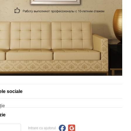
ele sociale
ție
zie
Intrare cu ajutorul