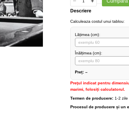
Cumpără
Descriere
Сalculeaza costul unui tablou:
Lățimea (сm):
Înălțimea (cm):
Preț:
–
Preţul indicat pentru dimensiu
marimi, folosiți calculatorul.
Termen de producere:
1-2 zile
Procesul de producere și un e