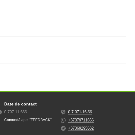
Date de contact
0 797 11 666
0 7 971-16-66
+37379711666
Comandă apel "FEEDBACK"
+37369295682