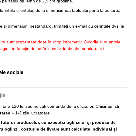
sa pe șasiu de lemn de 2,5 cm grosime.
orințele clientului, de la dimensiunea tabloului până la editarea
 și dimensiuni nestandard, trimiteți un e-mail cu cerințele dvs. la
 site sunt prezentate doar în scop informativ. Culorile și nuanțele
imagini, în funcție de setările individuale ale monitorului /
ele sociale
ție
n tara 120 lei sau ridicati comanda de la oficiu, or. Chisinau, str.
vrarea = 1-3 zile lucratoare
ă tuturor produselor, cu excepția oglinzilor și produse de
 oglinzi, costurile de livrare sunt calculate individual și