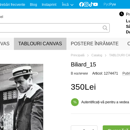
Рус
Рум
trebări frecvente
Blog
Instaprint
Încă
Pr
el
Lu
S
D
NVAS
TABLOURI CANVAS
POSTERE ÎNRĂMATE
O
Principală
Catalog
TABLOURI C
Biliard_15
В наличии
Articol: 1274471
Publ
350Lei
Autentificați-vă pentru a vedea
%