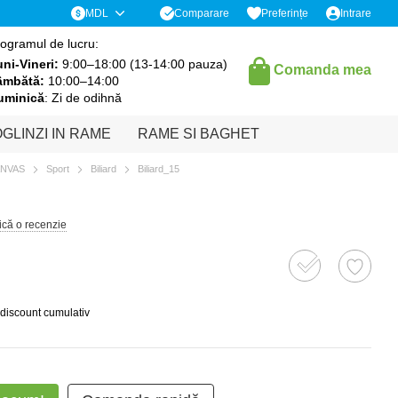
Comparare
MDL
Preferințe
Intrare
ogramul de lucru:
ni-Vineri:
9:00–18:00 (13-14:00 pauza)
Comanda mea
âmbătă:
10:00–14:00
uminică
: Zi de odihnă
GLINZI IN RAME
RAME SI BAGHET
ANVAS
Sport
Biliard
Biliard_15
ică o recenzie
 discount cumulativ