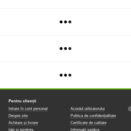
Pentru clienții
Intrare în cont personal
Acordul utilizatorului
Despre site
Politica de confidențialitate
Achitare și livrare
Certificate de calitate
Idei și tendințe
Informații juridice