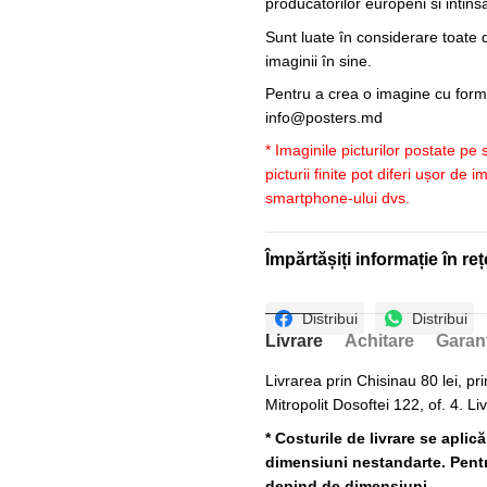
producatorilor europeni si intin
Sunt luate în considerare toate d
imaginii în sine.
Pentru a crea o imagine cu forme
info@posters.md
* Imaginile picturilor postate pe
picturii finite pot diferi ușor de 
smartphone-ului dvs.
Împărtășiți informație în reț
Distribui
Distribui
Livrare
Achitare
Garan
Livrarea prin Chisinau 80 lei, pri
Mitropolit Dosoftei 122, of. 4. Li
* Costurile de livrare se aplic
dimensiuni nestandarte. Pentru
depind de dimensiuni.