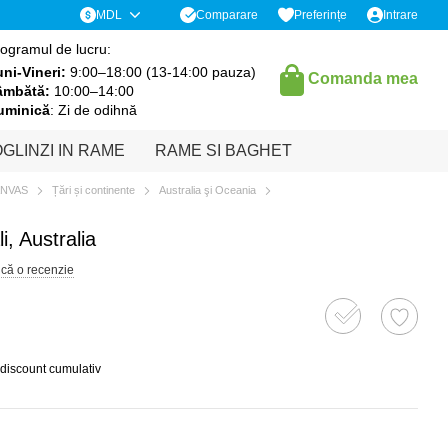
Comparare
MDL
Preferințe
Intrare
ogramul de lucru:
ni-Vineri:
9:00–18:00 (13-14:00 pauza)
Comanda mea
âmbătă:
10:00–14:00
uminică
: Zi de odihnă
GLINZI IN RAME
RAME SI BAGHET
ANVAS
Țări și continente
Australia şi Oceania
, Australia
ică o recenzie
 discount cumulativ