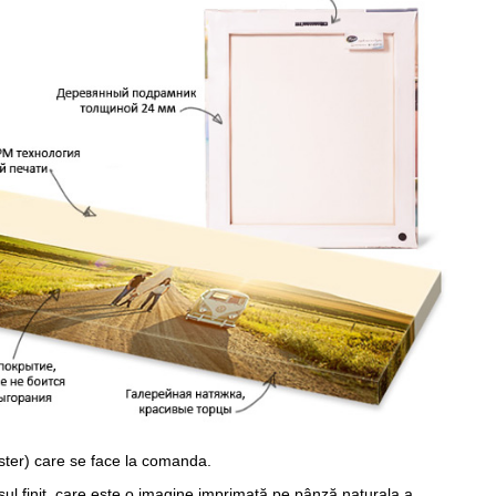
ster) care se face la comanda.
sul finit, care este o imagine imprimată pe pânză naturala a