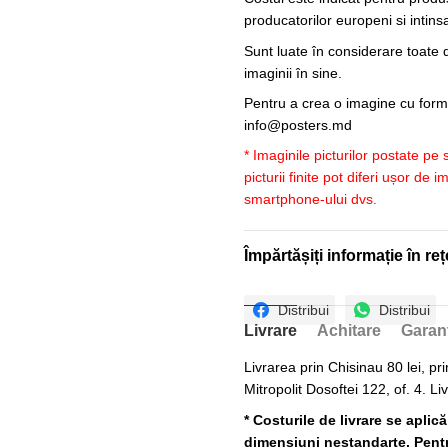
producatorilor europeni si intin
Sunt luate în considerare toate d
imaginii în sine.
Pentru a crea o imagine cu forme
info@posters.md
* Imaginile picturilor postate pe
picturii finite pot diferi ușor de 
smartphone-ului dvs.
Împărtășiți informație în reț
Distribui
Distribui
Livrare
Achitare
Garan
Livrarea prin Chisinau 80 lei, pri
Mitropolit Dosoftei 122, of. 4. Li
* Costurile de livrare se aplic
dimensiuni nestandarte. Pentru