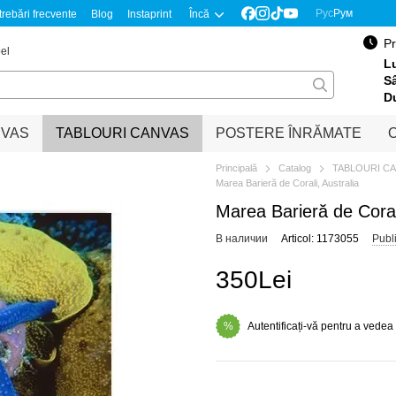
Рус
Рум
trebări frecvente
Blog
Instaprint
Încă
Pr
el
Lu
S
D
NVAS
TABLOURI CANVAS
POSTERE ÎNRĂMATE
O
Principală
Catalog
TABLOURI C
Marea Barieră de Corali, Australia
Marea Barieră de Corali
В наличии
Articol: 1173055
Publ
350Lei
Autentificați-vă pentru a vedea
%