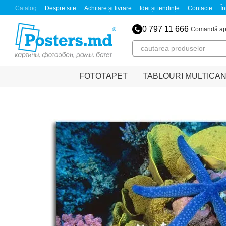
Mergi la conținutul principal
Catalog
Despre site
Achitare și livrare
Idei și tendințe
Contacte
În
0 797 11 666
Comandă ap
FOTOTAPET
TABLOURI MULTICA