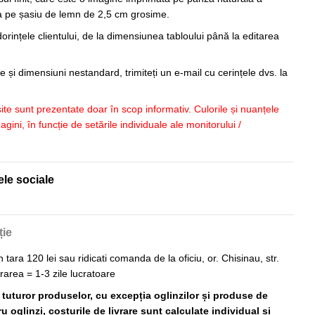
sa pe șasiu de lemn de 2,5 cm grosime.
orințele clientului, de la dimensiunea tabloului până la editarea
 și dimensiuni nestandard, trimiteți un e-mail cu cerințele dvs. la
 site sunt prezentate doar în scop informativ. Culorile și nuanțele
imagini, în funcție de setările individuale ale monitorului /
ele sociale
ție
n tara 120 lei sau ridicati comanda de la oficiu, or. Chisinau, str.
vrarea = 1-3 zile lucratoare
ă tuturor produselor, cu excepția oglinzilor și produse de
 oglinzi, costurile de livrare sunt calculate individual și