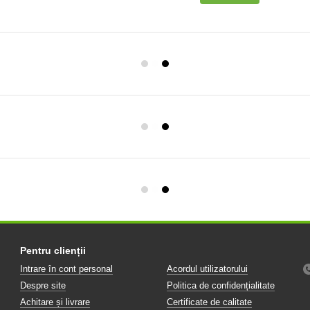
Pentru clienții
Intrare în cont personal
Acordul utilizatorului
Despre site
Politica de confidențialitate
Achitare și livrare
Certificate de calitate