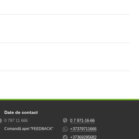
Date de contact
0 797 11 666
0 7 971-16-66
+37379711666
Comandă apel "FEEDBACK"
+37369295682