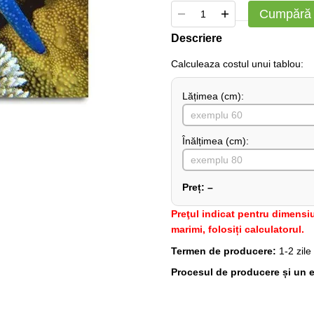
Cumpără
Descriere
Сalculeaza costul unui tablou:
Lățimea (сm):
Înălțimea (cm):
Preț:
–
Preţul indicat pentru dimensiu
marimi, folosiți calculatorul.
Termen de producere:
1-2 zile
Procesul de producere și un e