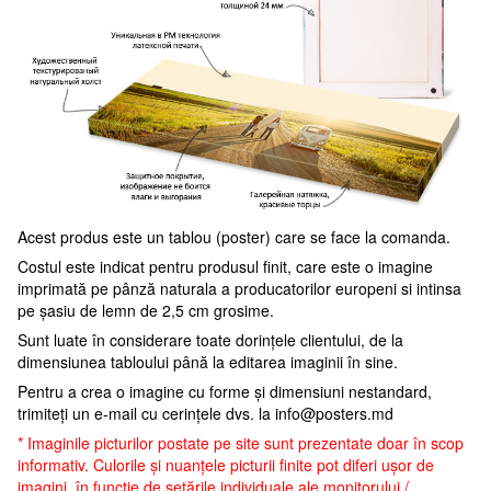
Acest produs este un tablou (poster) care se face la comanda.
Costul este indicat pentru produsul finit, care este o imagine
imprimată pe pânză naturala a producatorilor europeni si intinsa
pe șasiu de lemn de 2,5 cm grosime.
Sunt luate în considerare toate dorințele clientului, de la
dimensiunea tabloului până la editarea imaginii în sine.
Pentru a crea o imagine cu forme și dimensiuni nestandard,
trimiteți un e-mail cu cerințele dvs. la
info@posters.md
* Imaginile picturilor postate pe site sunt prezentate doar în scop
informativ. Culorile și nuanțele picturii finite pot diferi ușor de
imagini, în funcție de setările individuale ale monitorului /