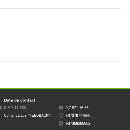
Date de contact
0 797 11 666
0 7 971-16-66
+37379711666
Comandă apel "FEEDBACK"
+37369295682