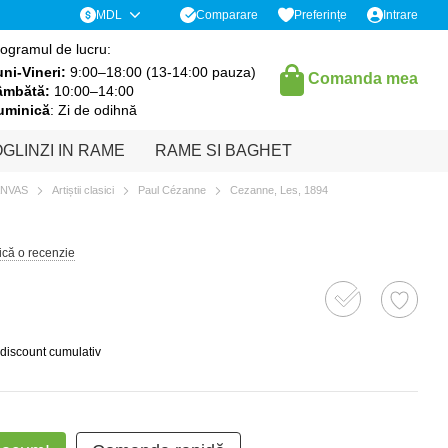
Comparare
MDL
Preferințe
Intrare
ogramul de lucru:
ni-Vineri:
9:00–18:00 (13-14:00 pauza)
Comanda mea
âmbătă:
10:00–14:00
uminică
: Zi de odihnă
GLINZI IN RAME
RAME SI BAGHET
ANVAS
Artiștii clasici
Paul Cézanne
Cezanne, Les, 1894
ică o recenzie
 discount cumulativ