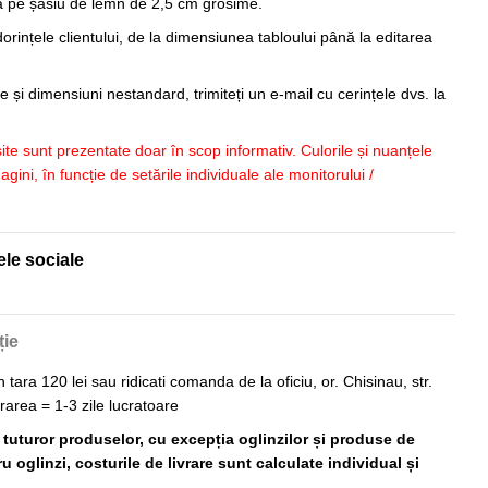
sa pe șasiu de lemn de 2,5 cm grosime.
orințele clientului, de la dimensiunea tabloului până la editarea
 și dimensiuni nestandard, trimiteți un e-mail cu cerințele dvs. la
 site sunt prezentate doar în scop informativ. Culorile și nuanțele
imagini, în funcție de setările individuale ale monitorului /
ele sociale
ție
n tara 120 lei sau ridicati comanda de la oficiu, or. Chisinau, str.
vrarea = 1-3 zile lucratoare
ă tuturor produselor, cu excepția oglinzilor și produse de
 oglinzi, costurile de livrare sunt calculate individual și