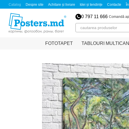
Mergi la conținutul principal
Catalog
Despre site
Achitare și livrare
Idei și tendințe
Contacte
În
0 797 11 666
Comandă ap
FOTOTAPET
TABLOURI MULTICA