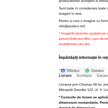
producatorilor europeni si intin
Sunt luate în considerare toate d
imaginii în sine.
Pentru a crea o imagine cu forme
info@posters.md
* Imaginile picturilor postate pe
picturii finite pot diferi ușor de 
smartphone-ului dvs.
Împărtășiți informație în reț
Distribui
Distribui
Livrare
Achitare
Garan
Livrarea prin Chisinau 80 lei, pri
Mitropolit Dosoftei 122, of. 4. Li
* Costurile de livrare se aplic
dimensiuni nestandarte. Pentru
depind de dimensiuni.