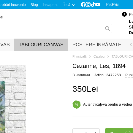
Рус
Рум
trebări frecvente
Blog
Instaprint
Încă
Pr
el
Lu
S
D
NVAS
TABLOURI CANVAS
POSTERE ÎNRĂMATE
O
Principală
Catalog
TABLOURI C
Cezanne, Les, 1894
В наличии
Articol: 3472258
Publ
350Lei
Autentificați-vă pentru a vedea
%