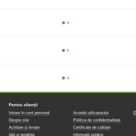
Pentru clienții
Intrare în cont personal
Acordul utilizatorului
Despre site
Politica de confidențialitate
Achitare și livrare
Certificate de calitate
Idei și tendințe
Informații juridice