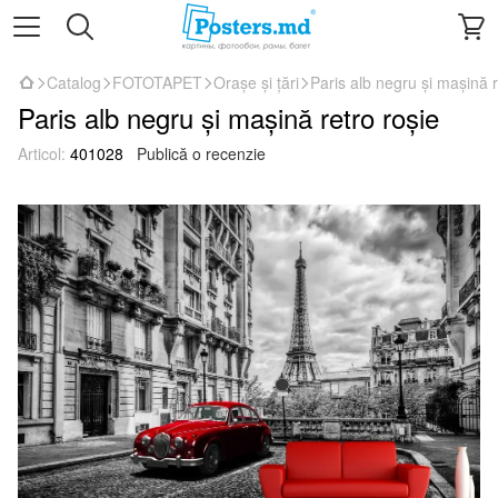
Catalog
FOTOTAPET
Orașe și țări
Paris alb negru și mașină r
Paris alb negru și mașină retro roșie
Articol:
401028
Publică o recenzie