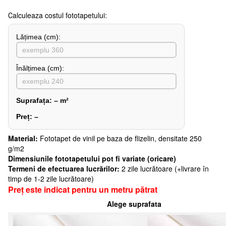
Сalculeaza costul fototapetului:
Lățimea (сm):
Înălțimea (cm):
Suprafața:
–
m²
Preț:
–
Material:
Fototapet de vinil pe baza de flizelin, densitate 250
g/m2
Dimensiunile fototapetului pot fi variate (oricare)
Termeni de efectuarea lucrărilor:
2 zile lucrătoare (+livrare în
timp de 1-2 zile lucrătoare)
Preț este indicat pentru un metru pătrat
Alege suprafata