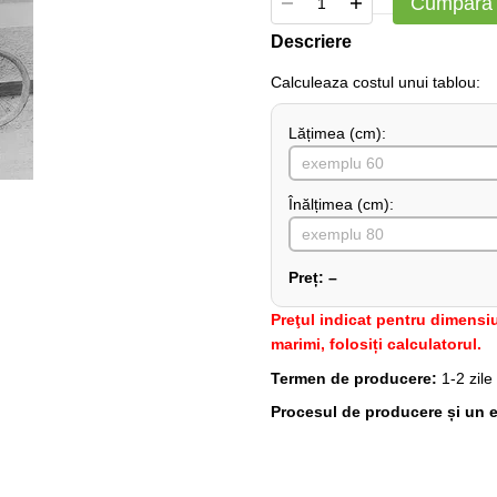
Cumpără
Descriere
Сalculeaza costul unui tablou:
Lățimea (сm):
Înălțimea (cm):
Preț:
–
Preţul indicat pentru dimensiu
marimi, folosiți calculatorul.
Termen de producere:
1-2 zile
Procesul de producere și un e