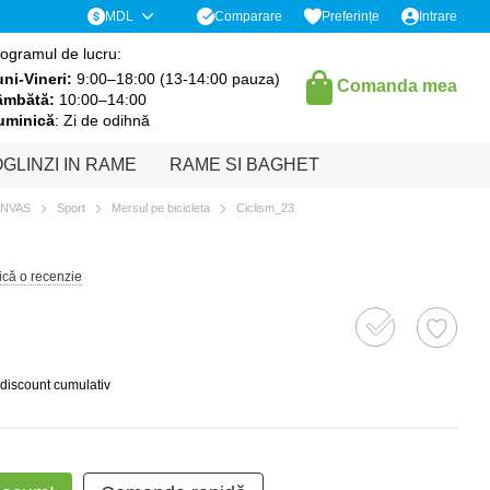
Comparare
MDL
Preferințe
Intrare
ogramul de lucru:
ni-Vineri:
9:00–18:00 (13-14:00 pauza)
Comanda mea
âmbătă:
10:00–14:00
uminică
: Zi de odihnă
GLINZI IN RAME
RAME SI BAGHET
ANVAS
Sport
Mersul pe bicicleta
Ciclism_23
ică o recenzie
 discount cumulativ