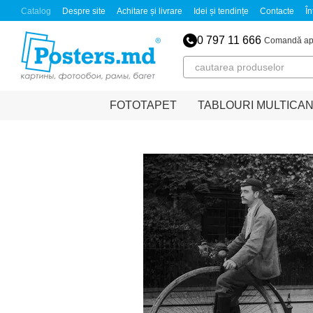
Mergi la conținutul principal
Catalog
Despre site
Achitare și livrare
Idei și tendințe
Contacte
În
0 797 11 666
Comandă ap
FOTOTAPET
TABLOURI MULTICA