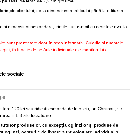
sa pe șasiu de lemn de 2,5 cm grosime.
orințele clientului, de la dimensiunea tabloului până la editarea
 și dimensiuni nestandard, trimiteți un e-mail cu cerințele dvs. la
 site sunt prezentate doar în scop informativ. Culorile și nuanțele
imagini, în funcție de setările individuale ale monitorului /
ele sociale
ție
n tara 120 lei sau ridicati comanda de la oficiu, or. Chisinau, str.
vrarea = 1-3 zile lucratoare
ă tuturor produselor, cu excepția oglinzilor și produse de
 oglinzi, costurile de livrare sunt calculate individual și