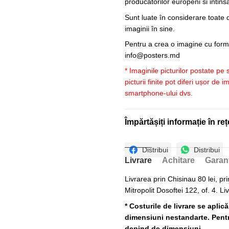
producatorilor europeni si intin
Sunt luate în considerare toate d
imaginii în sine.
Pentru a crea o imagine cu forme
info@posters.md
* Imaginile picturilor postate pe
picturii finite pot diferi ușor de 
smartphone-ului dvs.
Împărtășiți informație în reț
Distribui
Distribui
Livrare
Achitare
Garan
Livrarea prin Chisinau 80 lei, pri
Mitropolit Dosoftei 122, of. 4. Li
* Costurile de livrare se aplic
dimensiuni nestandarte. Pentru
depind de dimensiuni.