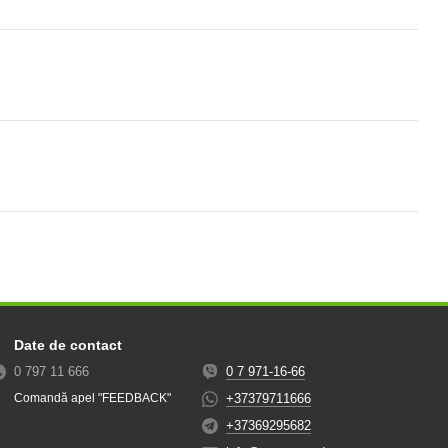
Date de contact
0 797 11 666
0 7 971-16-66
+37379711666
Comandă apel "FEEDBACK"
+37369295682