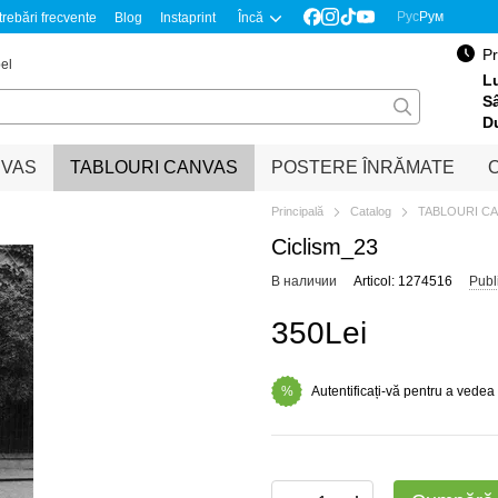
Рус
Рум
trebări frecvente
Blog
Instaprint
Încă
Pr
el
Lu
S
D
NVAS
TABLOURI CANVAS
POSTERE ÎNRĂMATE
O
Principală
Catalog
TABLOURI C
Ciclism_23
В наличии
Articol: 1274516
Publ
350Lei
Autentificați-vă pentru a vedea
%