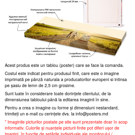
Acest produs este un tablou (poster) care se face la comanda.
Costul este indicat pentru produsul finit, care este o imagine
imprimată pe pânză naturala a producatorilor europeni si intinsa
pe șasiu de lemn de 2,5 cm grosime.
Sunt luate în considerare toate dorințele clientului, de la
dimensiunea tabloului până la editarea imaginii în sine.
Pentru a crea o imagine cu forme și dimensiuni nestandard,
trimiteți un e-mail cu cerințele dvs. la
info@posters.md
* Imaginile picturilor postate pe site sunt prezentate doar în scop
informativ. Culorile și nuanțele picturii finite pot diferi ușor de
imagini, în funcție de setările individuale ale monitorului /