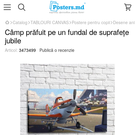
Catalog
TABLOURI CANVAS
Postere pentru copii
Desene an
Câmp prăfuit pe un fundal de suprafețe
jubile
Articol:
3473499
Publică o recenzie