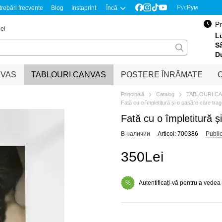
Рус
Рум
trebări frecvente
Blog
Instaprint
Încă
Pr
el
Lu
S
D
NVAS
TABLOURI CANVAS
POSTERE ÎNRĂMATE
O
Principală
Catalog
TABLOURI C
Fată cu o împletitură și o pasăre care trage
Fată cu o împletitură și
В наличии
Articol: 700386
Publi
350Lei
Autentificați-vă pentru a vedea
%