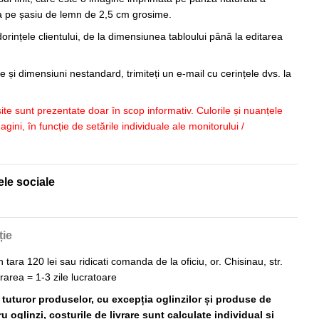
sa pe șasiu de lemn de 2,5 cm grosime.
orințele clientului, de la dimensiunea tabloului până la editarea
 și dimensiuni nestandard, trimiteți un e-mail cu cerințele dvs. la
 site sunt prezentate doar în scop informativ. Culorile și nuanțele
imagini, în funcție de setările individuale ale monitorului /
ele sociale
ție
n tara 120 lei sau ridicati comanda de la oficiu, or. Chisinau, str.
vrarea = 1-3 zile lucratoare
ă tuturor produselor, cu excepția oglinzilor și produse de
 oglinzi, costurile de livrare sunt calculate individual și