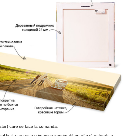
ster) care se face la comanda.
sul finit, care este o imagine imprimată pe pânză naturala a