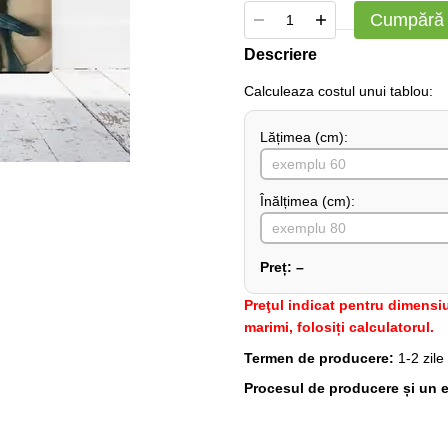
Cumpără
Descriere
Сalculeaza costul unui tablou:
Lățimea (сm):
Înălțimea (cm):
Preț:
–
Preţul indicat pentru dimensiu
marimi, folosiți calculatorul.
Termen de producere:
1-2 zile
Procesul de producere și un e