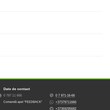
Date de contact
0 797 11 666
0 7 971-16-66
+37379711666
Comandă apel "FEEDBACK"
+37369295682