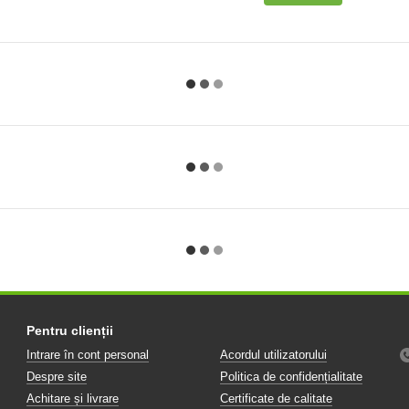
Pentru clienții
Intrare în cont personal
Acordul utilizatorului
Despre site
Politica de confidențialitate
Achitare și livrare
Certificate de calitate