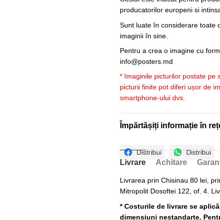
producatorilor europeni si intin
Sunt luate în considerare toate d
imaginii în sine.
Pentru a crea o imagine cu forme
info@posters.md
* Imaginile picturilor postate pe
picturii finite pot diferi ușor de 
smartphone-ului dvs.
Împărtășiți informație în reț
Distribui
Distribui
Livrare
Achitare
Garan
Livrarea prin Chisinau 80 lei, pri
Mitropolit Dosoftei 122, of. 4. Li
* Costurile de livrare se aplic
dimensiuni nestandarte. Pentru