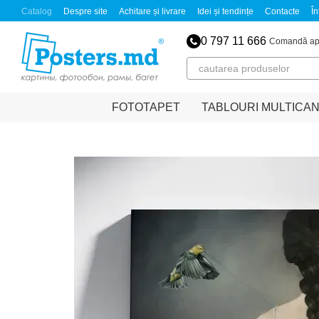
Mergi la conținutul principal
Catalog
Despre site
Achitare și livrare
Idei și tendințe
Contacte
În
0 797 11 666
Comandă ap
FOTOTAPET
TABLOURI MULTICA