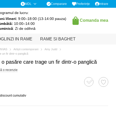
Comparare
MDL
Preferințe
Intrare
ogramul de lucru:
ni-Vineri:
9:00–18:00 (13-14:00 pauza)
Comanda mea
âmbătă:
10:00–14:00
uminică
: Zi de odihnă
GLINZI IN RAME
RAME SI BAGHET
ANVAS
Artiști contemporani
Amy Judd
 un fir dintr-o panglică
 o pasăre care trage un fir dintr-o panglică
că o recenzie
 discount cumulativ