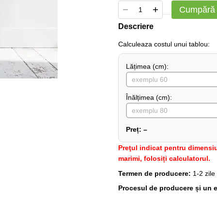
Cumpără
Descriere
Сalculeaza costul unui tablou:
Lățimea (сm):
Înălțimea (cm):
Preț:
–
Preţul indicat pentru dimensiu
marimi, folosiți calculatorul.
Termen de producere:
1-2 zile
Procesul de producere și un e