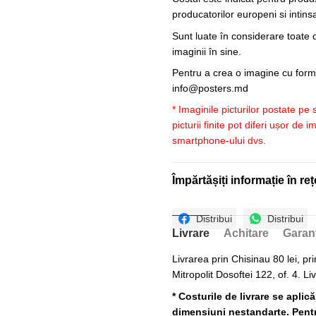
producatorilor europeni si intin
Sunt luate în considerare toate d
imaginii în sine.
Pentru a crea o imagine cu forme
info@posters.md
* Imaginile picturilor postate pe
picturii finite pot diferi ușor de 
smartphone-ului dvs.
Împărtășiți informație în reț
Distribui
Distribui
Livrare
Achitare
Garan
Livrarea prin Chisinau 80 lei, pri
Mitropolit Dosoftei 122, of. 4. Li
* Costurile de livrare se aplic
dimensiuni nestandarte. Pentru