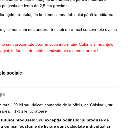
sa pe șasiu de lemn de 2,5 cm grosime.
orințele clientului, de la dimensiunea tabloului până la editarea
 și dimensiuni nestandard, trimiteți un e-mail cu cerințele dvs. la
 site sunt prezentate doar în scop informativ. Culorile și nuanțele
imagini, în funcție de setările individuale ale monitorului /
ele sociale
ție
n tara 120 lei sau ridicati comanda de la oficiu, or. Chisinau, str.
vrarea = 1-3 zile lucratoare
ă tuturor produselor, cu excepția oglinzilor și produse de
 oglinzi, costurile de livrare sunt calculate individual și