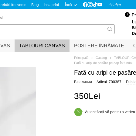
Рус
Рум
trebări frecvente
Blog
Instaprint
Încă
Pr
el
Lu
S
D
NVAS
TABLOURI CANVAS
POSTERE ÎNRĂMATE
O
Principală
Catalog
TABLOURI C
Fată cu aripi de pasăre pe cap în fundal
Fată cu aripi de pasăre
В наличии
Articol: 700387
Publi
350Lei
Autentificați-vă pentru a vedea
%