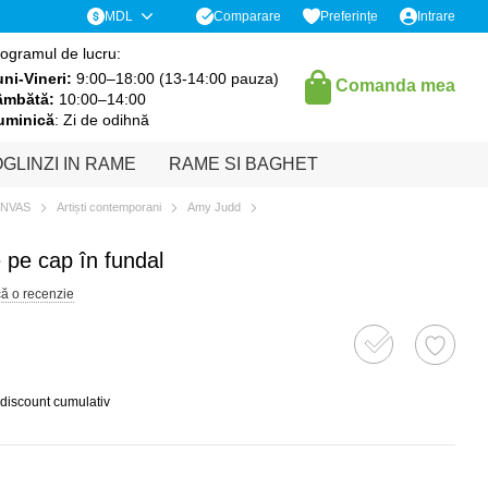
Comparare
MDL
Preferințe
Intrare
ogramul de lucru:
ni-Vineri:
9:00–18:00 (13-14:00 pauza)
Comanda mea
âmbătă:
10:00–14:00
uminică
: Zi de odihnă
GLINZI IN RAME
RAME SI BAGHET
ANVAS
Artiști contemporani
Amy Judd
 pe cap în fundal
că o recenzie
 discount cumulativ