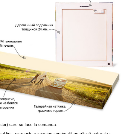
ster) care se face la comanda.
sul finit, care este o imagine imprimată pe pânză naturala a