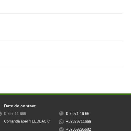
Date de contact
0 797 11 666
0 7 971-16-66
+37379711666
Comandă apel "FEEDBACK"
+37369295682