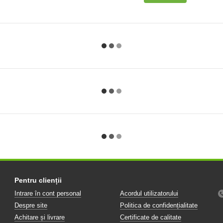
Pentru clienții
Intrare în cont personal
Acordul utilizatorului
Despre site
Politica de confidențialitate
Achitare și livrare
Certificate de calitate