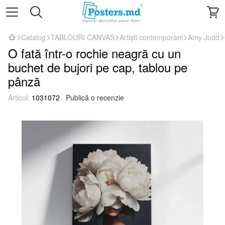
Catalog
TABLOURI CANVAS
Artiști contemporani
Amy Judd
O fată într-o rochie neagră cu un
buchet de bujori pe cap, tablou pe
pânză
Articol:
1031072
Publică o recenzie