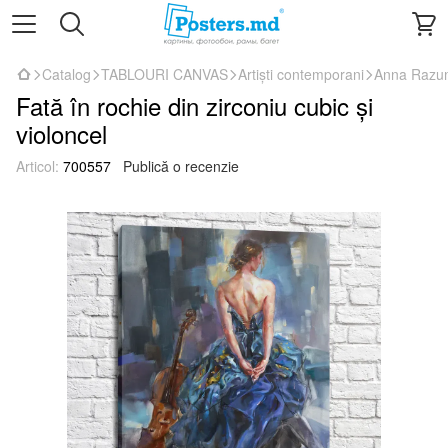
Catalog
TABLOURI CANVAS
Artiști contemporani
Anna Razu
Fată în rochie din zirconiu cubic și
violoncel
Articol:
700557
Publică o recenzie