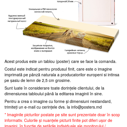
Acest produs este un tablou (poster) care se face la comanda.
Costul este indicat pentru produsul finit, care este o imagine
imprimată pe pânză naturala a producatorilor europeni si intinsa
pe șasiu de lemn de 2,5 cm grosime.
Sunt luate în considerare toate dorințele clientului, de la
dimensiunea tabloului până la editarea imaginii în sine.
Pentru a crea o imagine cu forme și dimensiuni nestandard,
trimiteți un e-mail cu cerințele dvs. la
info@posters.md
* Imaginile picturilor postate pe site sunt prezentate doar în scop
informativ. Culorile și nuanțele picturii finite pot diferi ușor de
imagini, în funcție de setările individuale ale monitorului /